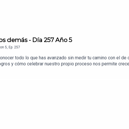
ubeDSDO
DSDO
hatsAppDSDO
os demás - Día 257 Año 5
on
5
,
Ep.
257
conocer todo lo que has avanzado sin medir tu camino con el de
gros y cómo celebrar nuestro propio proceso nos permite crecer 
s visita
https://www.dudasmedia.com/conocenos
hemos compartido episodios que les han ayudado muchísimo, y 
s y cambiado sus mañanas ☀️.En este episodio hablamos de:Cómo
ersonalConfiar en que cada persona tiene su propio ritmo y su 
des sociales:🧡Instagram → https://link.dudasmedia.com/Instagram
www.despertandopodcast.com/suscribete
 →
O✨Si quieres conocer más sobre nuestros podcasts visita ht