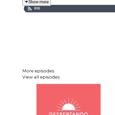
Show more
RSS
A lo largo de estos 4 años de Despertando Podc
herramientas que han resonado con ustedes y 
En este episodio hablamos de:
Cómo soltar el miedo al futuro y confiar en e
Aprender a construir confianza en lo que vien
More episodes
Un recordatorio de que no necesitas saberlo
View all episodes
Si quieres conocer más de Despertando Podcast s
🧡Instagram →
https://link.dudasmedia.com/In