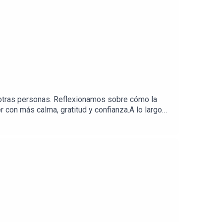
 otras personas. Reflexionamos sobre cómo la
con más calma, gratitud y confianza.A lo largo
hoy queremos traerles de vuelta todas esas
 dejar de compararte con el camino de los
propia historiaSi quieres conocer más de
DSDO 🧡YouTube→
tps://www.dudasmedia.com/conocenos