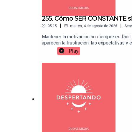
255. Cómo SER CONSTANTE sin 
|
|
05:15
martes, 4 de agosto de 2026
Sea
Mantener la motivación no siempre es fáci
aparecen la frustración, las expectativas 
construir hábitos sostenibles y disfrutar e
Play
fortalecer la motivación a largo plazo y qu
buscando cómo crear hábitos, recuperar la m
años de Despertando Podcast, hemos compa
que han resonado con ustedes y cambiado s
mantener la motivación mientras construyes
Despertando Podcast síguenos en nuestra
https://link.dudasmedia.com/YouTubeDSD
https://link.dudasmedia.com/WhatsAppDSD