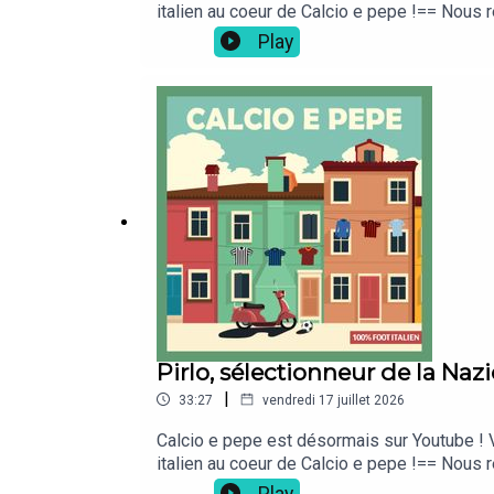
italien au coeur de Calcio e pepe !== Nous r
ta culture foot ! Elle est disponible ici sur 
Play
mettre 5 étoiles ⭐⭐⭐⭐⭐ sur Apple Podcasts
Apple Podcast👉 sur Spotify👉 sur Deezer ...
Pirlo, sélectionneur de la Naz
|
33:27
vendredi 17 juillet 2026
Calcio e pepe est désormais sur Youtube ! V
italien au coeur de Calcio e pepe !== Nous r
ta culture foot ! Elle est disponible ici sur 
Play