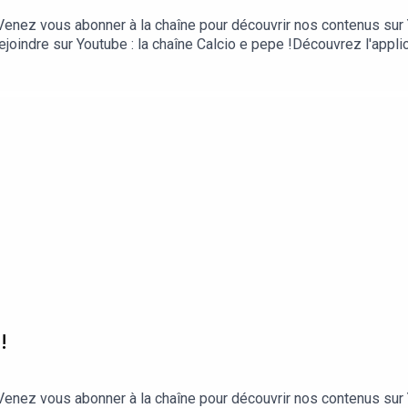
enez vous abonner à la chaîne pour découvrir nos contenus sur Y
ejoindre sur Youtube : la chaîne Calcio e pepe !Découvrez l'applic
iOS et ici sur Android.== Plus d'infos sur le site https://quizfoot
t aussi sur Spotify !Pourquoi Tonali vaut aujourd'hui près de 1
 milieux à tout faire dans le football !== Suivez-nous ==👉 sur
utube, via flux rss...Et n'oubliez pas notre site internet : www
entretiens avec les acteurs du football : joueurs, entraîneurs, d
!
enez vous abonner à la chaîne pour découvrir nos contenus sur Y