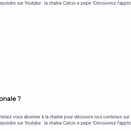
ejoindre sur Youtube : la chaîne Calcio e pepe !Découvrez l'applic
iOS et ici sur Android.== Plus d'infos sur le site https://quizfoot
 et aussi sur Spotify et à vous abonner sur Youtube !== Suive
 mais aussi sur Podcast Addict, via flux rss...Et n'oubliez pas n
ionale ?
enez vous abonner à la chaîne pour découvrir nos contenus sur Y
ejoindre sur Youtube : la chaîne Calcio e pepe !Découvrez l'applic
iOS et ici sur Android.== Plus d'infos sur le site https://quizfoot