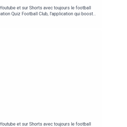
outube et sur Shorts avec toujours le football
ation Quiz Football Club, l'application qui booste
ballclub.frPour nous encourager, n'hésitez pas à
10 millions d'euros ? C'est le montant déboursé
 Twitter👉 sur Apple Podcast👉 sur Spotify👉 sur
.calcioepepe.fr== Connexe ==Suivez également le
irigeants, recruteurs, formateurs, préparateurs
outube et sur Shorts avec toujours le football