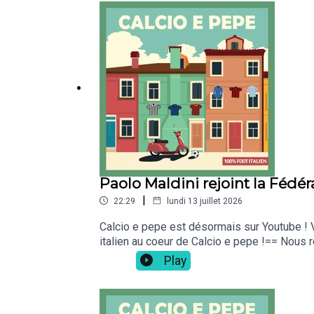
sur Apple Podcast👉 sur Spotify👉 sur Deezer 
www.calcioepepe.fr== Connexe ==Suivez égal
entraîneurs, dirigeants, recruteurs, formate
Paolo Maldini rejoint la Fédér
|
22:29
lundi 13 juillet 2026
Calcio e pepe est désormais sur Youtube ! V
italien au coeur de Calcio e pepe !== Nous r
ta culture foot ! Elle est disponible ici sur 
Play
mettre 5 étoiles ⭐⭐⭐⭐⭐ sur Apple Podcasts 
directeur technique et de Leonardo comme co
nous ==👉 sur Twitter👉 sur Apple Podcast👉