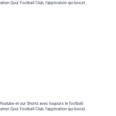
ation Quiz Football Club, l'application qui booste
ballclub.frPour nous encourager, n'hésitez pas à
z-nous ==👉 sur Youtube👉 sur Twitter👉 sur
otre site internet : www.calcioepepe.fr
outube et sur Shorts avec toujours le football
ation Quiz Football Club, l'application qui booste
ballclub.frPour nous encourager, n'hésitez pas à