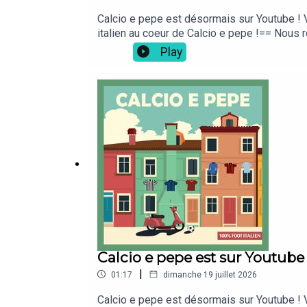
Calcio e pepe est désormais sur Youtube ! V
italien au coeur de Calcio e pepe !== Nous r
ta culture foot ! Elle est disponible ici sur 
Play
mettre 5 étoiles ⭐⭐⭐⭐⭐ sur Apple Podcasts e
par Tottenham et cela permet d'évoquer les
Deezer ... mais aussi sur Podcast Addict, Yo
podcast "Prolongation" qui vous propose des 
physiques, responsables data...
Calcio e pepe est sur Youtube 
|
01:17
dimanche 19 juillet 2026
Calcio e pepe est désormais sur Youtube ! V