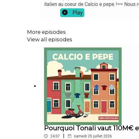
italien au coeur de Calcio e pepe !== Nous r
ta culture foot ! Elle est disponible ici sur 
Play
mettre 5 étoiles ⭐⭐⭐⭐⭐ sur Apple Podcasts e
du Directeur Technique de la FIGC, Claudio R
Nazionale, après l'échec Pirlo-Maldini-Leo
More episodes
Podcast Addict, Youtube, via flux rss...Et 
View all episodes
vous propose des entretiens avec les acteurs
data...
Pourquoi Tonali vaut 110M€ et
|
24:07
samedi 25 juillet 2026