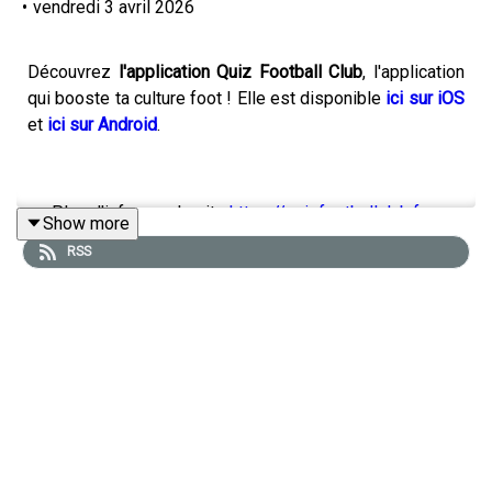
•
vendredi 3 avril 2026
Découvrez
l'application Quiz Football Club
, l'application
qui booste ta culture foot ! Elle est disponible
ici sur iOS
et
ici sur Android
.
== Plus d'infos sur le site
https://quizfootballclub.fr
Show more
RSS
L'Antipasto du podcast Calcio e pepe est une chronique
rapide sur un joueur, un entraîneur, un débrief de match,
un jeune à suivre, une tendance, une interview publiée
dans la presse italienne ou une simple analyse sur des
éléments gravitants autour du football italien !