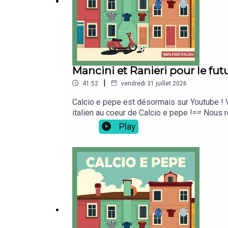
Suivez également le
podcast "Prolongation"
qui v
préparateurs physiques, responsables data...
Mancini et Ranieri pour le futur
|
41:52
vendredi 31 juillet 2026
Calcio e pepe est désormais sur Youtube ! V
italien au coeur de Calcio e pepe !== Nous r
ta culture foot ! Elle est disponible ici sur 
Play
mettre 5 étoiles ⭐⭐⭐⭐⭐ sur Apple Podcasts e
du Directeur Technique de la FIGC, Claudio R
Nazionale, après l'échec Pirlo-Maldini-Leo
Podcast Addict, Youtube, via flux rss...Et 
vous propose des entretiens avec les acteurs
data...