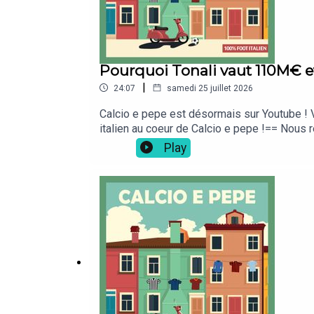
Pourquoi Tonali vaut 110M€ et
|
24:07
samedi 25 juillet 2026
Calcio e pepe est désormais sur Youtube ! V
italien au coeur de Calcio e pepe !== Nous r
ta culture foot ! Elle est disponible ici sur 
Play
mettre 5 étoiles ⭐⭐⭐⭐⭐ sur Apple Podcasts e
par Tottenham et cela permet d'évoquer les
Deezer ... mais aussi sur Podcast Addict, Yo
podcast "Prolongation" qui vous propose des 
physiques, responsables data...