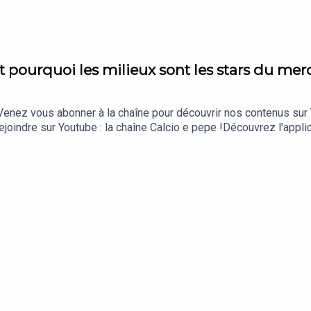
 pourquoi les milieux sont les stars du mer
enez vous abonner à la chaîne pour découvrir nos contenus sur Y
ejoindre sur Youtube : la chaîne Calcio e pepe !Découvrez l'applic
iOS et ici sur Android.== Plus d'infos sur le site https://quizfoot
t aussi sur Spotify !Pourquoi Tonali vaut aujourd'hui près de 1
 milieux à tout faire dans le football !== Suivez-nous ==👉 sur
utube, via flux rss...Et n'oubliez pas notre site internet : www
entretiens avec les acteurs du football : joueurs, entraîneurs, d