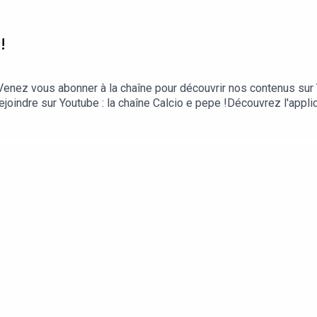
!
enez vous abonner à la chaîne pour découvrir nos contenus sur Y
ejoindre sur Youtube : la chaîne Calcio e pepe !Découvrez l'applic
iOS et ici sur Android.== Plus d'infos sur le site https://quizfoot
 et aussi sur Spotify et à vous abonner sur Youtube !== Suive
 mais aussi sur Podcast Addict, via flux rss...Et n'oubliez pas n