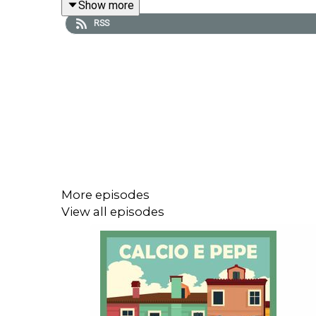
Show more
RSS
== Suivez-nous
==
👉 sur
Twitter
👉 sur
Apple Podcast
👉 sur
Spotify
👉 sur
Deezer
... mais aussi sur Podcast Addict, Youtube, via flux r
More episodes
View all episodes
Et n'oubliez pas notre site internet :
www.calcioepe
== Connexe ==