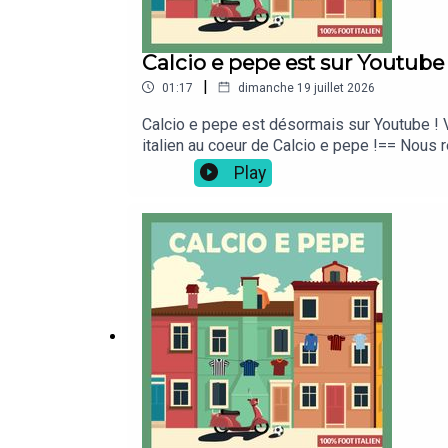
Calcio e pepe est sur Youtube 
|
01:17
dimanche 19 juillet 2026
Calcio e pepe est désormais sur Youtube ! V
italien au coeur de Calcio e pepe !== Nous r
ta culture foot ! Elle est disponible ici sur 
Play
mettre 5 étoiles ⭐⭐⭐⭐⭐ sur Apple Podcasts
Apple Podcast👉 sur Spotify👉 sur Deezer ...