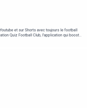
outube et sur Shorts avec toujours le football
ation Quiz Football Club, l'application qui booste
ballclub.frPour nous encourager, n'hésitez pas à
z-nous ==👉 sur Youtube👉 sur Twitter👉 sur
otre site internet : www.calcioepepe.fr