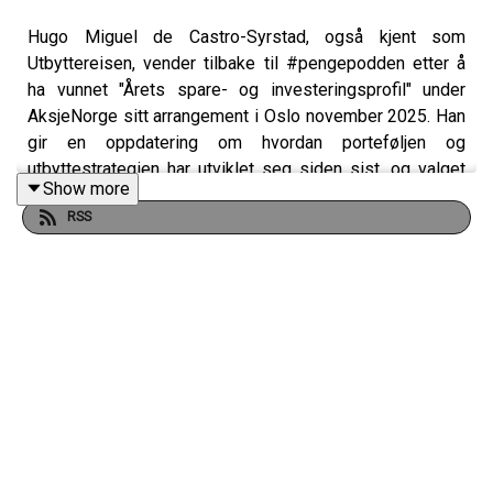
Hugo Miguel de Castro-Syrstad, også kjent som
Utbyttereisen, vender tilbake til #pengepodden etter å
ha vunnet "Årets spare- og investeringsprofil" under
AksjeNorge sitt arrangement i Oslo november 2025. Han
gir en oppdatering om hvordan porteføljen og
utbyttestrategien har utviklet seg siden sist, og valget
Show more
om å støtte Frelsesarmeen med premien han mottok.
RSS
Denne podcasten skal anses som
markedsføringsmateriell, og innholdet må ikke oppfattes
som en investeringsanbefaling. Podcasten er kun ment
til informasjonsformål. Nordnet tar ikke ansvar for
eventuelle tap som måtte oppstå ved bruk av
informasjonen i denne podcasten.
Les mer på
Nordnet.no