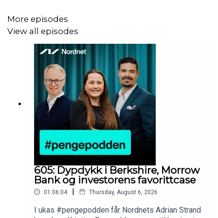
More episodes
View all episodes
Denne podcasten skal anses som
markedsføringsmateriell, og innholdet må ikke oppfattes
som en investeringsanbefaling. Podcasten er kun ment
til informasjonsformål og generell spareveiledning.
Nordnet tar ikke ansvar for eventuelle tap som måtte
oppstå ved bruk av informasjonen i denne podcasten.
Les mer på Nordnet.no
605: Dypdykk i Berkshire, Morrow
Bank og investorens favorittcase
|
01:06:04
Thursday, August 6, 2026
I ukas #pengepodden får Nordnets Adrian Strand