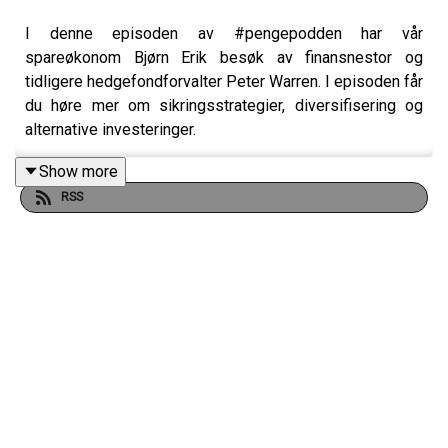
I denne episoden av #pengepodden har vår
spareøkonom Bjørn Erik besøk av finansnestor og
tidligere hedgefondforvalter Peter Warren. I episoden får
du høre mer om sikringsstrategier, diversifisering og
alternative investeringer.
Show more
RSS
Agenda:
(03:05) - Solid smell for Bjørn Eriks fondsportefølje i Q1
(15:36) - Investeringer som gir reell diversifisering
(35:28) - Hvorfor gjør ikke oljefondet og
pensjonsleverandørene som Peter anbefaler?
(51:10) - De langsiktige konsekvensene av massiv
pengetrykking