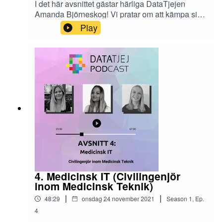
I det här avsnittet gästar härliga DataTjejen
Amanda Björneskog! Vi pratar om att kämpa sig
igenom en utbildning, vad agilt arbetssätt är för
Play
något och att stå på sig när man söker
jobb.Hemsida: https://datatjej.se/Bli medlem:
https://datatjej.se/blidatatjejmedlemFacebook:
https://www.facebook.com/DataTjejInstagram:
https://www.instagram.com/datatjej/LinkedIn:
https://www.linkedin.com/company/datatjej/Mail:
medlem@datatjej.se
4. Medicinsk IT (Civilingenjör
inom Medicinsk Teknik)
|
|
48:29
onsdag 24 november 2021
Season
1
,
Ep.
4