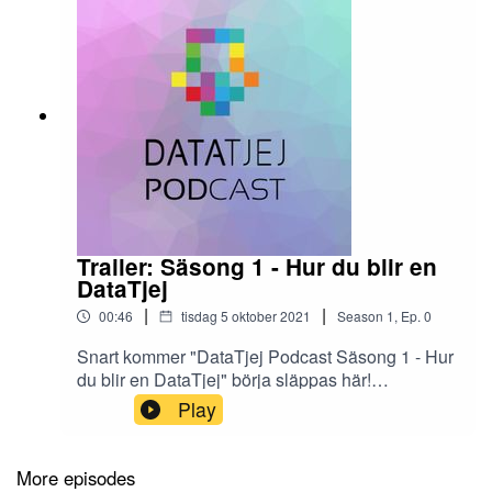
Trailer: Säsong 1 - Hur du blir en
DataTjej
|
|
00:46
tisdag 5 oktober 2021
Season
1
,
Ep.
0
Snart kommer "DataTjej Podcast Säsong 1 - Hur
du blir en DataTjej" börja släppas här!
Prenumerera och vänta med spänning för att få
Play
höra mer om olika DataTjejers resor in i data och
IT branchen.
More episodes