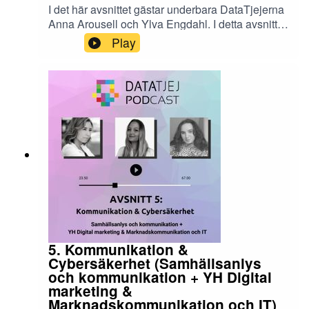
I det här avsnittet gästar underbara DataTjejerna
Anna Arousell och Ylva Engdahl. I detta avsnittet
är även vår host Gabriella Norman lite partisk
Play
eftersom hon jobbar med just medicinsk IT. Det
pratas om allt från att vilja ha en bred utbildning
till medicinsk AI och tipsas om att engagera sig i
studentlivet.
5. Kommunikation &
Cybersäkerhet (Samhällsanlys
och kommunikation + YH Digital
marketing &
Marknadskommunikation och IT)