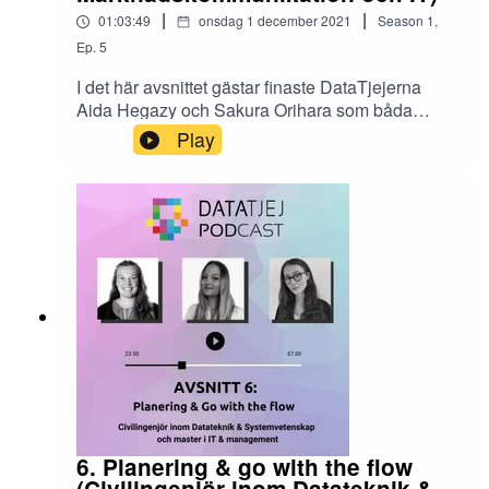
|
|
01:03:49
onsdag 1 december 2021
Season
1
,
Ep.
5
I det här avsnittet gästar finaste DataTjejerna
Aida Hegazy och Sakura Orihara som båda
pluggat inom kommunikation och IT med idag
Play
jobbar inom cybersäkerhet. Vi pratade om att
hitta det man är bra på, att åka på utbyte och att
livet inte alltid är en rak linje.
6. Planering & go with the flow
(Civilingenjör inom Datateknik &