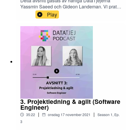
Detta avsnitt gästas av härliga DataTjejerna
Yassmin Saeed och Gideon Landeman. Vi pratar
bland annat om hur det är att vara student, att
Play
välja utbildning och vad interaktionsdesign och
datavetenskap är för något.
3. Projektledning & agilt (Software
Engineer)
|
|
35:22
onsdag 17 november 2021
Season
1
,
Ep.
3