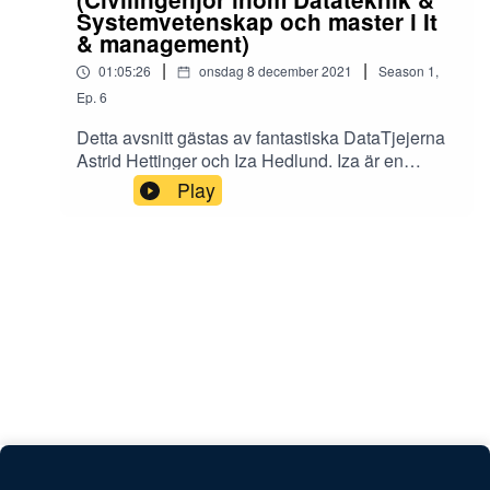
Systemvetenskap och master i It
& management)
|
|
01:05:26
onsdag 8 december 2021
Season
1
,
Ep.
6
Detta avsnitt gästas av fantastiska DataTjejerna
Astrid Hettinger och Iza Hedlund. Iza är en
planerare av rang och Astrid har kört på “go with
Play
the flow” genom livet. Det diskuteras hur bra det
kan bli tillslut utan planer men även hur det kan
kännas att lämna sin plan för något nytt och
spännande.