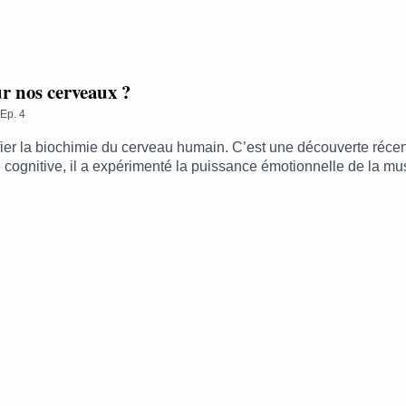
r nos cerveaux ?
Ep.
4
difier la biochimie du cerveau humain. C’est une découverte r
cognitive, il a expérimenté la puissance émotionnelle de la mu
nds spécialistes en France sur la relation entre la musique et le 
 sur toutes vos plateformes d'écoute de podcasts, et sur aria.op