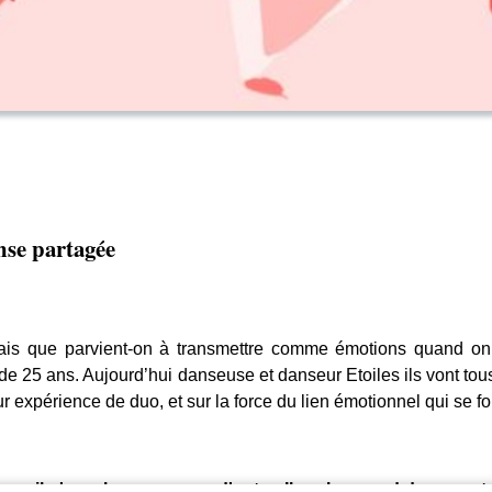
nse partagée
mais que parvient-on à transmettre comme émotions quand on
 25 ans. Aujourd’hui danseuse et danseur Etoiles ils vont tous 
leur expérience de duo, et sur la force du lien émotionnel qui se 
, il n'y a plus personne d'autre. Il y a le regard de sa part