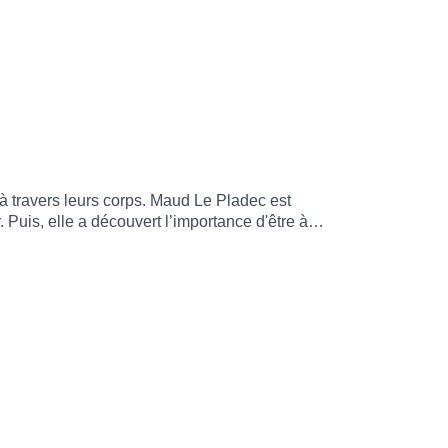
à travers leurs corps. Maud Le Pladec est
uis, elle a découvert l’importance d'être à
stant présent, avec ce qu'on ressent. »