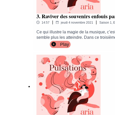
3. Raviver des souvenirs enfouis p
|
|
14:57
jeudi 4 novembre 2021
Saison
1
,
E
Ce qui illustre la magie de la musique, c’e
semble plus les atteindre. Dans ce troisièm
seniors, une association qui organise des c
Play
est apparu de manière flagrante, c'est que l
battre votre cœur au rythme des émotions.À 
découvrir l’Opéra autrement !