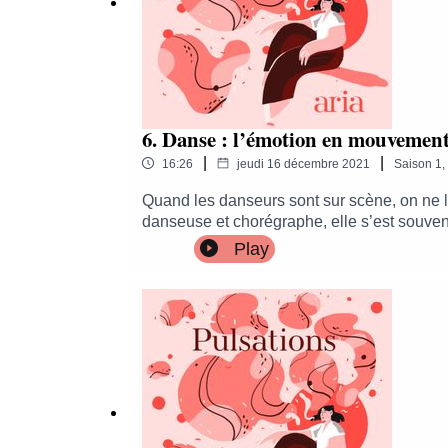
6. Danse : l’émotion en mouvemen
|
|
16:26
jeudi 16 décembre 2021
Saison
1
,
Quand les danseurs sont sur scène, on ne l
danseuse et chorégraphe, elle s’est souven
l'écoute de son corps, pour se transformer p
Play