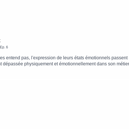
t
Ep.
6
es entend pas, l'expression de leurs états émotionnels passent 
t dépassée physiquement et émotionnellement dans son métier. P
ar le mouvement. « Danser, c'est être le plus possible dans l'in