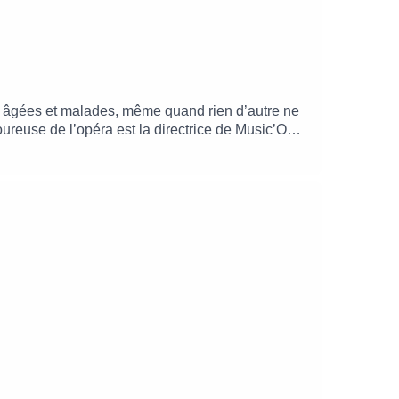
nes âgées et malades, même quand rien d’autre ne
ureuse de l’opéra est la directrice de Music’O
isées dans le traitement d’Alzheimer : "Ce qui
ette maladie."Pulsations, le podcast qui fait
aria.operadeparis.fr, le site mobile pour