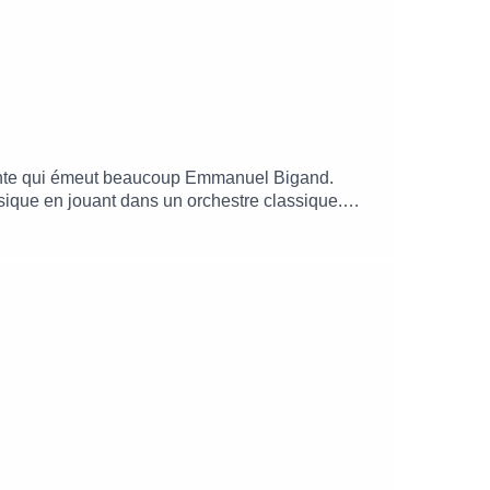
écente qui émeut beaucoup Emmanuel Bigand.
sique en jouant dans un orchestre classique.
cerveau.Pulsations, le podcast qui fait battre
eradeparis.fr, le site mobile pour découvrir