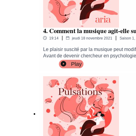
4. Comment la musique agit-elle su
|
|
19:14
jeudi 18 novembre 2021
Saison
1
,
Le plaisir suscité par la musique peut mo
Avant de devenir chercheur en psychologie 
Cette passion a fait de lui l’un des plus gra
Play
votre cœur au rythme des émotions.À écouter
l’Opéra autrement !