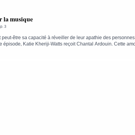
ar la musique
p.
3
st peut-être sa capacité à réveiller de leur apathie des person
e épisode, Katie Kheriji-Watts reçoit Chantal Ardouin. Cette amo
oncerts de musique lyrique dans les maisons de retraite spécial
à, on est sur la mémoire émotionnelle. Qui, elle, subsiste dans c
écouter sur toutes vos plateformes d'écoute de podcasts, et sur 