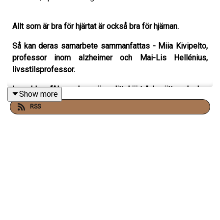
Allt som är bra för hjärtat är också bra för hjärnan.
Så kan deras samarbete sammanfattas - Miia Kivipelto,
professor inom alzheimer och Mai-Lis Hellénius,
livsstilsprofessor.
I podden “Alexandra- nära ditt hjärta" berättar de hur
Show more
avgörande vår livsstil är för hälsan:
RSS
*80-90 procent av hjärtinfarkterna i medelåldern skulle
kunna förebyggas.
*Minst 40 procent av all demens är kopplat till livsstils-
och miljöfaktorer.