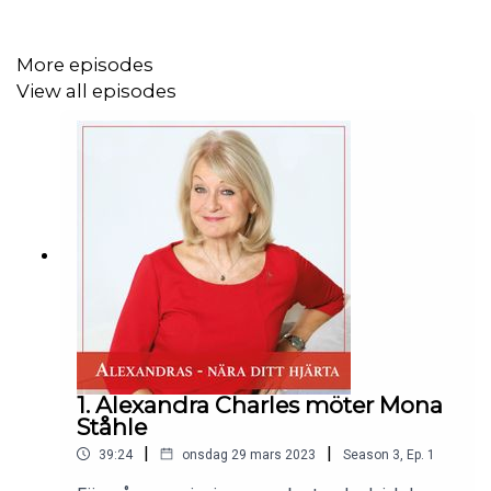
Det blir en lärorik timme när Alexandra Charles samtalar
med Miia Kivipelto och Mai-Lis Hellénius.
More episodes
Tillsammans har Miia och Mai-Lis skrivit boken
View all episodes
“Hjärnhälsa - på dina fem fingrar” och det är slående hur
mycket vi själva kan göra för att både må bättre och
minska risken för demens.
-Vi har underskattat livsstilens betydelse för vår hälsa,
säger Mai-Lis Hellénius.
Miia Kivipelto som är professor inom alzheimer och
klinisk geriatrik, förklarar att det aldrig är för tidigt att
förebygga minnesproblem eller demens.
1. Alexandra Charles möter Mona
-Vi vet att processen som leder till alzheimer kan börja
Ståhle
20-30 år innan vi kan göra en diagnos, säger hon.
|
|
39:24
onsdag 29 mars 2023
Season
3
,
Ep.
1
Samtidig är det heller aldrig för sent att göra något,