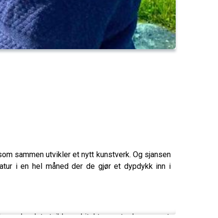
e som sammen utvikler et nytt kunstverk. Og sjansen
atur i en hel måned der de gjør et dypdykk inn i
ya der det utvikles arkitektur, møteplasser, mat,