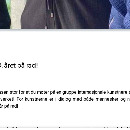
. året på rad!
jansen stor for at du møter på en gruppe internasjonale kunstner
stverket! For kunstnerne er i dialog med både mennesker og n
år på rad!
ygda 2.0 - et selskap som skaper en attraktiv landsby på Stokkø