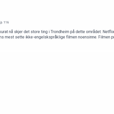
Ep.
116
kkurat nå skjer det store ting i Trondheim på dette området. Netfl
ens mest sette ikke-engelskspråklige filmen noensinne. Filmen 
e opptak til filmen. Fylkespodden har snakket med filmkommisj
oner til Trøndelag.Intervju ved Ketil Hustad