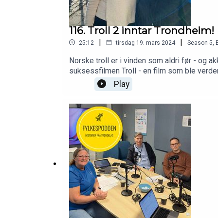
116. Troll 2 inntar Trondheim!
|
|
25:12
tirsdag 19. mars 2024
Season
5
,
Norske troll er i vinden som aldri før - og a
suksessfilmen Troll - en film som ble verd
personer er nå i Trondheim for å sikre god
Play
Ræstad. Hun koordinerer det store prosjektet som har landet i Trondheim nå.Sammen med filmansvarlig i Trøndelag fylkeskommune, Marit Bakken, snakker vi
om betydningen av å få så store filmproduksj