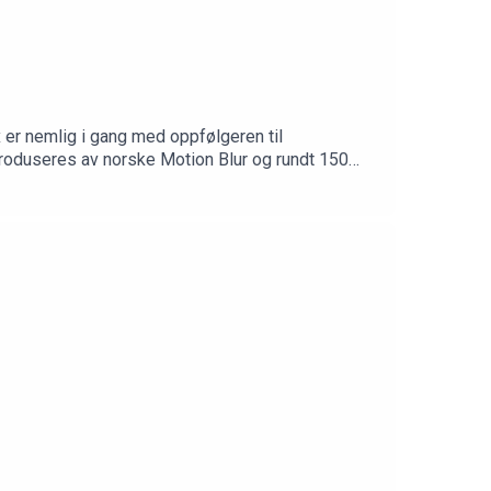
ix er nemlig i gang med oppfølgeren til
produseres av norske Motion Blur og rundt 150
onær i Midgard Film Commission, Solveig Sigmond