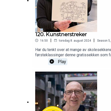
120. Kunstnerstreker
|
|
16:50
torsdag 8. august 2024
Season
5
Har du tenkt over at mange av skolesekken
førsteklassinger denne gratissekken som førs
skolesekk vil skille seg enda mer ut en tidl
Play
Trøndelag fylkeskommune. Han heter Einar Bi
de om få dager vil bæres rundt av stolte fø
i denne episoden av Fylkespodden.Einar Bir