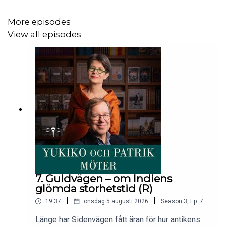
More episodes
Uppläsare:
Mimmi Kandler
View all episodes
Klippning:
Hugo Lundgren
Producent:
Bokförlaget Stolpe
7. Guldvägen – om Indiens
glömda storhetstid (R)
|
|
19:37
onsdag 5 augusti 2026
Season
3
,
Ep.
7
Länge har Sidenvägen fått äran för hur antikens