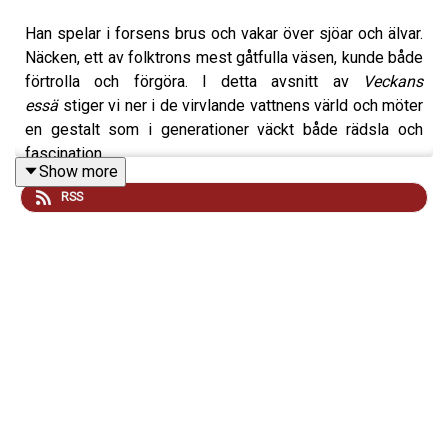
Han spelar i forsens brus och vakar över sjöar och älvar.
Näcken, ett av folktrons mest gåtfulla väsen, kunde både
förtrolla och förgöra. I detta avsnitt av
Veckans
essä
stiger vi ner i de virvlande vattnens värld och möter
en gestalt som i generationer väckt både rädsla och
fascination.
Show more
Vi får lära känna den lockande musikern, den lynniga
RSS
läromästaren och det formskiftande väsendet som
kunde uppträda som människa, djur eller föremål. Hans
toner kunde förföra, hans närvaro förvirra och ibland
krävde han ett högt pris. Men den som såg igenom hans
förklädnad kunde också undfly hans grepp.
Du kan lyssna på
Folktrons väsen: Encyklopedi
och
Bokförlaget Stolpes övriga utgivning där ljudböcker finns.