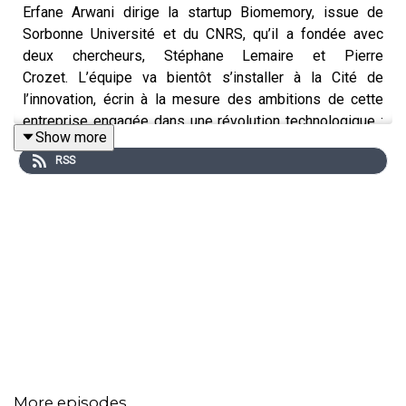
Erfane Arwani dirige la startup Biomemory, issue de
Sorbonne Université et du CNRS, qu’il a fondée avec
deux chercheurs, Stéphane Lemaire et Pierre
Crozet. L’équipe va bientôt s’installer à la Cité de
l’innovation, écrin à la mesure des ambitions de cette
entreprise engagée dans une révolution technologique :
Show more
prouver que l’informatique moléculaire est une
RSS
alternative puissante à l’informatique électronique.
Erfane Arwani ne veut pas seulement être à la tête d’une
startup à succès. Il veut explorer les confins de la
frontiertech, celle des innovateurs de la recherche
fondamentale. Il ne veut pas explorer par envie de
découvrir mais par souci de faire. Il se définit comme un
faiseur, avide de créer, initier, animer une nouvelle filière.
Aujourd’hui, en 2025 au salon Go Entrepreneurs à Paris
La Défense Arena, il sait très précisément ce qu’il veut…
Comme s’il prenait sa revanche sur ses doutes
d’enfant…
More episodes