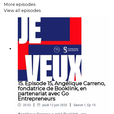
More episodes
View all episodes
15. Episode 15, Angélique Carreno,
fondatrice de Booklink, en
partenariat avec Go
Entrepreneurs
|
|
20:53
jeudi 12 juin 2025
Saison
1
,
Ep.
15