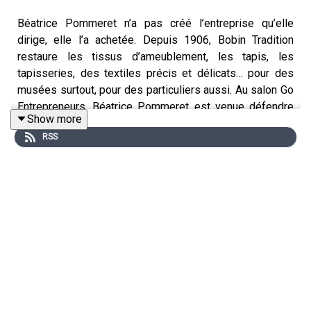
Béatrice Pommeret n’a pas créé l’entreprise qu’elle
dirige, elle l’a achetée. Depuis 1906, Bobin Tradition
restaure les tissus d’ameublement, les tapis, les
tapisseries, des textiles précis et délicats… pour des
musées surtout, pour des particuliers aussi. Au salon Go
Entrepreneurs, Béatrice Pommeret est venue défendre
Show more
ce choix entrepreneurial peu connu qu’est la reprise
RSS
d’entreprise. Elle a été aidée par le C.R.A., qui œuvre en
faveur du « repreneuriat ».