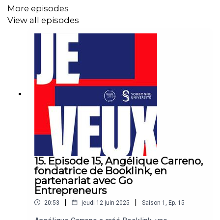
More episodes
View all episodes
15. Episode 15, Angélique Carreno,
fondatrice de Booklink, en
partenariat avec Go
Entrepreneurs
|
|
20:53
jeudi 12 juin 2025
Saison
1
,
Ep.
15