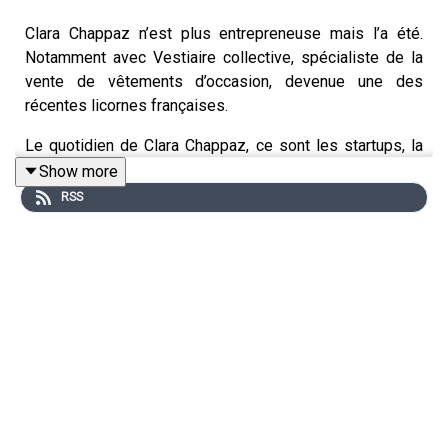
Clara Chappaz n’est plus entrepreneuse mais l’a été.
Notamment avec Vestiaire collective, spécialiste de la
vente de vêtements d’occasion, devenue une des
récentes licornes françaises.
Le quotidien de Clara Chappaz, ce sont les startups, la
deeptech, les innovations de rupture, les licornes. Des
Show more
mots totems de l’entrepreneuriat, décortiqués dans notre
RSS
autre podcast, Les Mots flous.
Depuis novembre 2021, elle dirige la mission French
tech, qui au sein du ministère de l’économie a comme
mission d’aider les entreprises tech à grandir. Au salon
Go Entrepreneurs, elle est venue parler de l’effort des
pouvoirs publics pour faire de la France un grand pays
entrepreneurial.