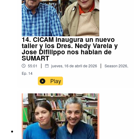
14. CICAM inaugura un nuevo
taller y los Dres. Nedy Varela y
Jose Difilippo nos hablan de
SUMART
|
|
55:01
jueves, 16 de abril de 2026
Season
2026
,
Ep.
14
Play