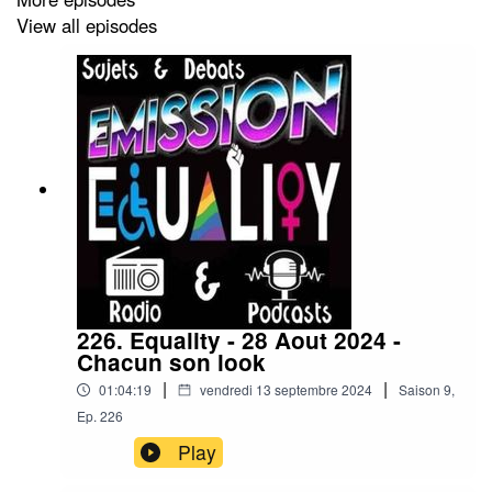
View all episodes
226. Equality - 28 Aout 2024 -
Chacun son look
|
|
01:04:19
vendredi 13 septembre 2024
Saison
9
,
Ep.
226
Play