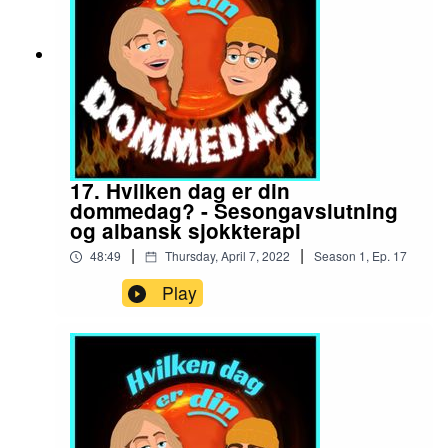
17. Hvilken dag er din
dommedag? - Sesongavslutning
og albansk sjokkterapi
|
|
48:49
Thursday, April 7, 2022
Season
1
,
Ep.
17
Play