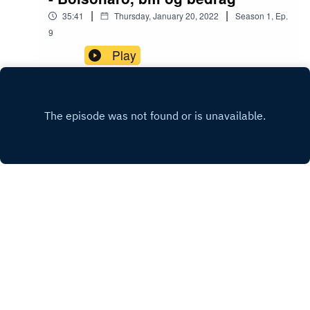
|
|
35:41
Thursday, January 20, 2022
Season
1
,
Ep.
9
Play
FACEBOOK
Copyright
MANIFEST MEDIA
Hosted with ❤️ by
Acast