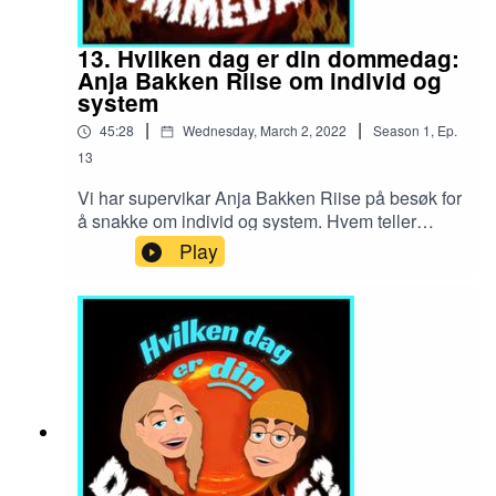
13. Hvilken dag er din dommedag:
Anja Bakken Riise om individ og
system
|
|
45:28
Wednesday, March 2, 2022
Season
1
,
Ep.
13
Vi har supervikar Anja Bakken Riise på besøk for
å snakke om individ og system. Hvem teller
mest? Eller teller det like mye? Hvordan skal
Play
individets klimaregnskap egentlig gå opp?