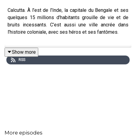
Calcutta. À l’est de l’Inde, la capitale du Bengale et ses
quelques 15 millions d’habitants grouille de vie et de
bruits incessants. C’est aussi une ville ancrée dans
l’histoire coloniale, avec ses héros et ses fantômes.
Show more
L’anthropologue Emmanuel Grimaud se rend en Inde
RSS
depuis de nombreuses années. Il travaille aux frontières
de l’humain, des techniques et de la perception. En 2019,
il suit une équipe de chasseurs de fantômes à travers le
Bengale: des rives du Ganges aux bâtisses délabrées
de Calcutta, des zones rurales aux demeures hantées de
Chandernagor.
Références sonores et extraits musicaux
More episodes