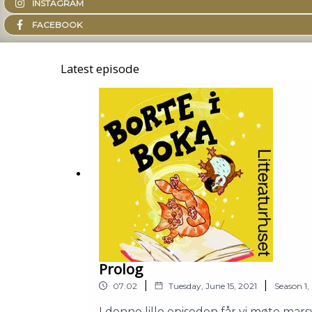
INSTAGRAM
FACEBOOK
Latest episode
Prolog
|
|
07:02
Tuesday, June 15, 2021
Season
1
,
I denne lille episoden får vi møte mar