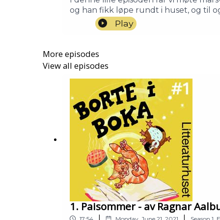
og han fikk løpe rundt i huset, og ti
Petter WintherMartin: Mari Hauge Ei
Play
Fremantle.
More episodes
View all episodes
1. Paisommer - av Ragnar Aalb
|
|
17:54
Monday, June 21, 2021
Season
1
,
E