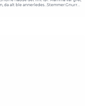
gen, da alt ble annerledes…Stemmer:Gnurre:
urhusetProdusert av Litteraturhuset og