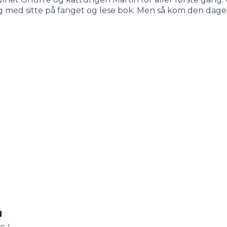
l og med sitte på fanget og lese bok. Men så kom den da
nbuMamma: Camilla KuhnManus, musikk og regi: Litterat
u
p.
1