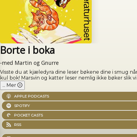
Borte i boka
-med Martin og Gnurre
Visste du at kjæledyra dine leser bøkene dine i smug nå
kul bok! Marsvin og katter leser nemlig ikke bøker slik 
...
Mer
APPLE PODCASTS
SPOTIFY
POCKET CASTS
RSS