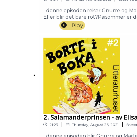
I denne episoden reiser Gnurre og Mar
Eller blir det bare rot?Paisommer er d
vinduet til bakeren, der det står en dei
Play
skogs. Men stjælt pai kommer med en
Aalbu.Muldvarp/ baker: Ragnar Aalbu
LitteraturhusetProdusert av Litterat
2. Salamanderprinsen - av Eli
|
|
21:23
Thursday, August 26, 2021
Seaso
I denne episoden blir Gnurre og Marti