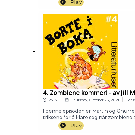
for å redde Gnurre?Prisbelønte Øyvind
Play
Likevel tar han seg tid til å komme Mar
Mulegutten som skal være helten i hi
Mulegutten/Trollet: Petter WintherMa
Litteraturhuset.
4. Zombiene kommer! - av Jill
|
|
25:57
Thursday, October 28, 2021
Seas
I denne episoden er Martin og Gnurre
triksene for å klare seg når zombiene 
prøver?Jill Moursund har skrevet og il
Play
zombieangrep!Stemmer:Jill Moursund: