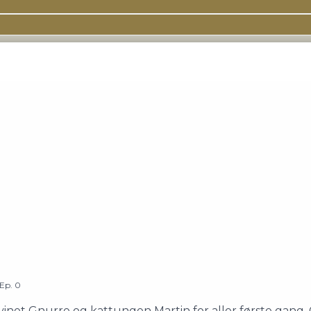
Ep.
0
svinet Gnurre og kattungen Martin for aller første gang.