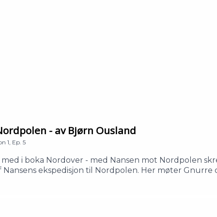
ert av Litteraturhuset.
ordpolen - av Bjørn Ousland
on
1
,
Ep.
5
e med i boka Nordover - med Nansen mot Nordpolen skre
of Nansens ekspedisjon til Nordpolen. Her møter Gnurr
aturhusetProdusert av Litteraturhuset.