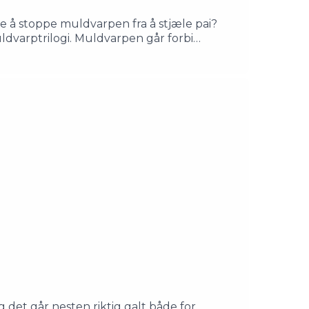
e å stoppe muldvarpen fra å stjæle pai?
uldvarptrilogi. Muldvarpen går forbi
 snart er både pai og muldvarpforsvunnet til
m/PaisommerStemmer:Ragnar Aalbu: Ragnar
Manus, musikk og regi:
det går nesten riktig galt både for