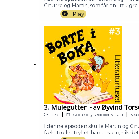
Gnurre og Martin, som får en litt ugrei
selveste hovedpersonen?Elisabeth Mos
Play
første roman for skolebarn. Salamand
prinser og sjeldne salamandere.Stemm
ødelagte doen: Petter WintherMartin
Litteraturhuset.
3. Mulegutten - av Øyvind Tors
|
|
19:57
Wednesday, October 6, 2021
Seas
I denne episoden skulle Martin og Gn
fæle trollet tryllet han til stein, slik