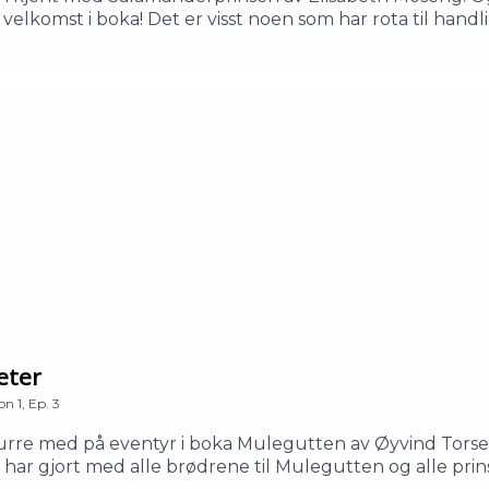
 velkomst i boka! Det er visst noen som har rota til handli
eng har skrevet og illustrert en rekke bøker for barn
erprinsen er en varm og humoristisk roman om vennskap,
er:Elisabeth Moseng: Elisabeth Moseng.Dorji: Peter A
: Mari Hauge EinbuMamma: Camilla Kuhn Manus, musikk o
eter
on
1
,
Ep.
3
urre med på eventyr i boka Mulegutten av Øyvind Torse
 det har gjort med alle brødrene til Mulegutten og alle prin