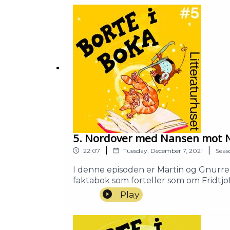
musikk og regi: LitteraturhusetProdus
5. Nordover med Nansen mot N
|
|
22:07
Tuesday, December 7, 2021
Seas
I denne episoden er Martin og Gnurr
faktabok som forteller som om Fridtj
en skikkelig skummel isbjørn. Stemmer:Bjørn Ousland: Seg selvGnurre: Petter WintherMartin: Mari Hauge EinbuNansen: Petter
Play
Winther Manus, musikk og regi: Litter