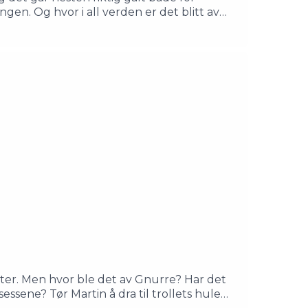
ngen. Og hvor i all verden er det blitt av
, men Salamanderprinsen fra 2020 er hennes
 familiebånd og identitet - og om ukjente
ndreas Hjellnes MosengGnurre/ Den
g regi: LitteraturhusetProdusert av
ter. Men hvor ble det av Gnurre? Har det
sessene? Tør Martin å dra til trollets hule