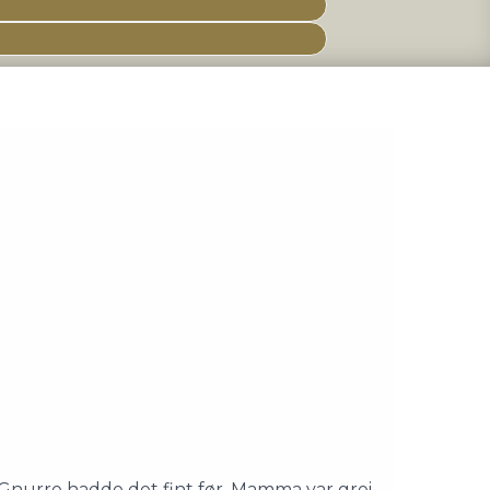
 Gnurre hadde det fint før. Mamma var grei,