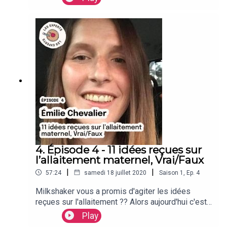
de celle qui dure 24h , à celle qui n’est
probablement pas prête de s’arrêter. Elle nous
explique ses difficultés, comment elle s’est
battue pour pouvoir allaiter, et comment cela l’a
transcendée, avec douceur, justesse ...
4. Épisode 4 - 11 idées reçues sur
l’allaitement maternel, Vrai/Faux
|
|
57:24
samedi 18 juillet 2020
Saison
1
,
Ep.
4
Milkshaker vous a promis d'agiter les idées
reçues sur l'allaitement ?? Alors aujourd'hui c'est
un épisode informatif +++ !! Je suis ravie
Play
d’échanger à cette occasion avec une spécialiste