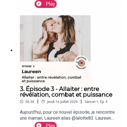
raconte deux histoires d’allaitement qui auraient
Play
pu se ressembler, mais qui diffèrent par la qualité
de l’accompagnement qu’elle a reçu entre la
première et la seconde fois. Elle vous dit
l’importance du Papa, de la confiance en soi, et en
son bébé. Elle nous parle de ...
3. Épisode 3 - Allaiter : entre
révélation, combat et puissance
|
|
55:36
jeudi 16 juillet 2020
Saison
1
,
Ep.
3
Aujourd’hui, pour ce nouvel épisode, je rencontre
une maman, Laureen alias @lalotte83. Laureen
nous raconte ses deux expériences d’allaitement,
Play