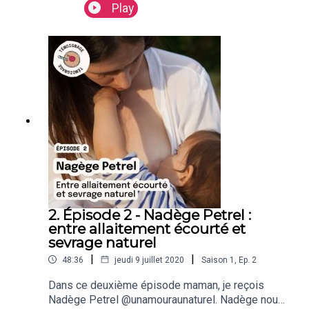
Daniel. Laurie , c’est l’histoire de deux
Play
allaitements qu’on qualifierait de plutôt faciles et
“longs”, parfois un peu trop longs pour son
entourage. Elle nous explique avec son regard de
maman mais aussi de professionnelle comment
elle a vécu l’allaitement de ses bébés puis
bambins dans ...
2. Épisode 2 - Nadège Petrel :
entre allaitement écourté et
sevrage naturel
|
|
48:36
jeudi 9 juillet 2020
Saison
1
,
Ep.
2
Dans ce deuxième épisode maman, je reçois
Nadège Petrel @unamouraunaturel. Nadège nous