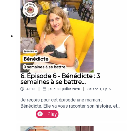
l'allaitement, mais aussi de son rôle de Papa. Il
est impliqué, très impliqué, d'ailleurs n'attendez
pas ...
6. Épisode 6 - Bénédicte : 3
semaines à se battre…
|
|
45:15
jeudi 30 juillet 2020
Saison
1
,
Ep.
6
Je reçois pour cet épisode une maman :
Bénédicte. Elle va vous raconter son histoire, et
l’histoire de son fils , qu’elle a allaité trois
Play
semaines. Trois semaines ça parait court, mais
cela peut aussi être interminable surtout quand on
souffre à chaque tétée, et qu’on ne voit pas de