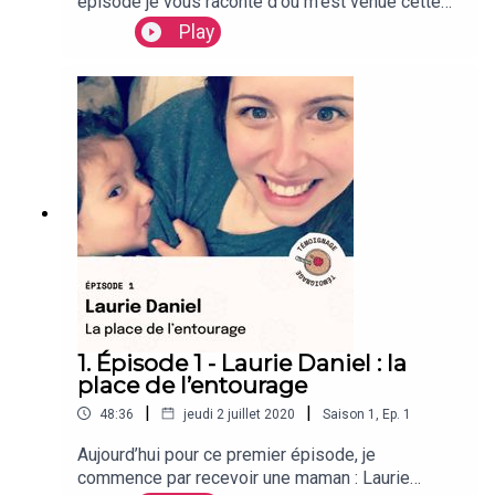
épisode je vous raconte d'où m'est venue cette
drôle d'idée de créer un podcast alors que je suis
Play
ostéopathe. Je vous explique pourquoi cela me
Belle écoute
semblait nécessaire, et ce que j'espère que
Milkshaker vous transmettra.
Charlotte
1. Épisode 1 - Laurie Daniel : la
place de l’entourage
|
|
48:36
jeudi 2 juillet 2020
Saison
1
,
Ep.
1
Aujourd’hui pour ce premier épisode, je
commence par recevoir une maman : Laurie