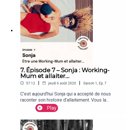
solution. Quand l’allaitement qui était ...
7. Épisode 7 – Sonja : Working-
Mum et allaiter…
|
|
57:12
jeudi 6 août 2020
Saison
1
,
Ep.
7
C’est aujourd’hui Sonja qui a accepté de nous
raconter son histoire d’allaitement. Vous la
connaissez peut être sous le nom @novawithlove
Play
sur instagram ou le blog du même nom où elle
partage avec vous des bouts de sa vie de
maman. Leur histoire d’allaitement avec sa fille