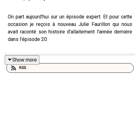
On part aujourd’hui sur un épisode expert. Et pour cette
occasion je reçois à nouveau Julie Faurillon qui nous
avait raconté son histoire d’allaitement l’année dernière
dans l’épisode 20.
Show more
Julie est sage-femme, et consultante en lactation,
RSS
presque IBCLC. Elle nous offre aujourd’hui un épisode
bourré d’infos pour comprendre tous les mécanismes
qui se jouent au niveau hormonal autour d’un allaitement
et qui peuvent affecter ou non vos cycles, vos tétées, un
désir de grossesse, une grossesse elle-même. Nombre
de sujets qui souffrent souvent des idées reçues qui
circulent autour de l’allaitement.