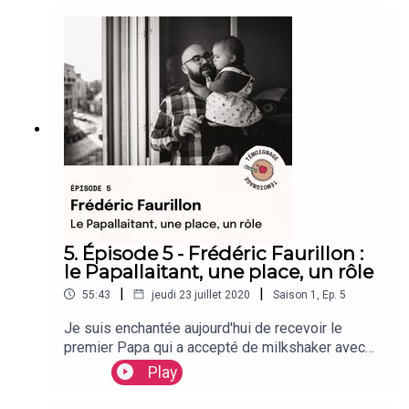
de l’allaitement : Émilie CHEVALIER. Émilie est
consultante en lactation IBCLC : ce qui est un
gage de qualité dans la profession. Dans ce tout
premier épisode avec une ...
5. Épisode 5 - Frédéric Faurillon :
le Papallaitant, une place, un rôle
|
|
55:43
jeudi 23 juillet 2020
Saison
1
,
Ep.
5
Je suis enchantée aujourd'hui de recevoir le
premier Papa qui a accepté de milkshaker avec
moi. Il s'appelle Fred et vous le connaissez peut
Play
être déjà sous le nom @vieuxmachinbidule sur
instagram. Il va nous raconter sa vision de