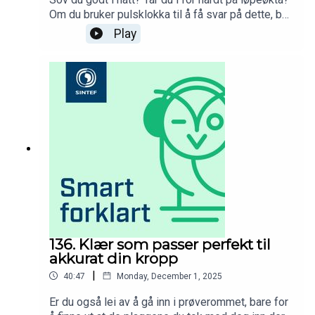
Om du bruker pulsklokka til å få svar på dette, bør
du høre denne episoden!Torstein Dalen-
Play
Lorentsen er forskningsleder for helse- og
ytelsesteknologi i SINTEF, han er en løpsmaskin -
og han har trenererfaring fra toppidretten. I denne
hurtigforklaringa gir han deg oppskriften på
hvordan du bruker pulsklokka di best
mulig!Musikk: Syncpoint
136. Klær som passer perfekt til
akkurat din kropp
|
40:47
Monday, December 1, 2025
Er du også lei av å gå inn i prøverommet, bare for