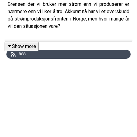
Grensen der vi bruker mer strøm enn vi produserer er
nærmere enn vi liker å tro. Akkurat nå har vi et overskudd
på strømproduksjonsfronten i Norge, men hvor mange år
vil den situasjonen vare?
Show more
Det spør vi om i denne episoden av Smart forklart, der vi
RSS
også jakter svar på hvilke grep vi kan ta for å sikre oss
en stor nok strømpott i fremtiden.
Elektrifisering av transportsektoren, industrien og
samfunnet er en viktig del av overgangen til det
nødvendige, grønne skiftet – men har vi nok strøm til
alle?
Gjester: