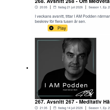
268. Avsnitt 268 - Om Medvet
|
|
20:05
tisdag 21 juli 2026
Season
1
,
Ep.
2
I veckans avsnitt, tittar I AM Podden närm
beskrev för flera tusen år sen.
Play
267. Avsnitt 267 - Meditativ Hä
|
|
21:35
tisdag 14 juli 2026
Season
1
,
Ep.
2