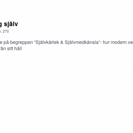
g själv
.
270
are på begreppen ”Självkärlek & Självmedkänsla”- hur modern ve
ån sitt håll