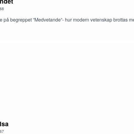
andet
68
are på begreppet ”Medvetande”- hur modern vetenskap brottas me
lsa
67