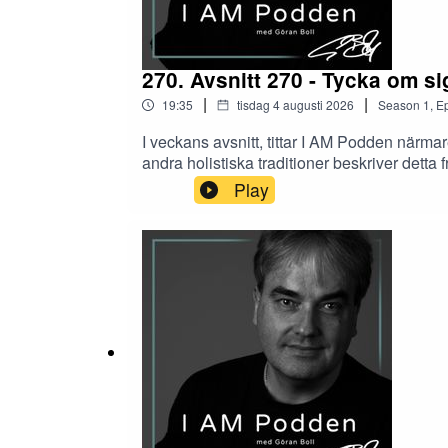
270. Avsnitt 270 - Tycka om si
|
|
19:35
tisdag 4 augusti 2026
Season
1
,
Ep
I veckans avsnitt, tittar I AM Podden närm
andra holistiska traditioner beskriver detta fr
Play