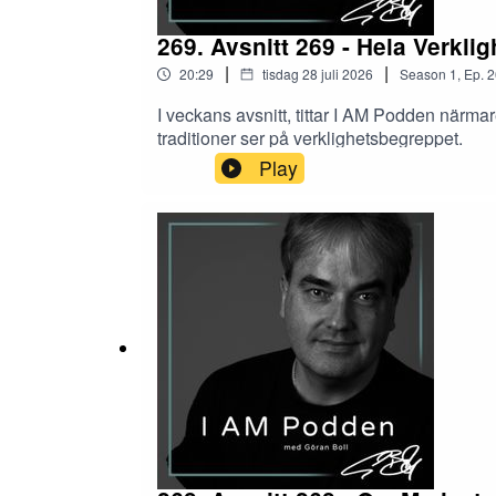
269. Avsnitt 269 - Hela Verkli
|
|
20:29
tisdag 28 juli 2026
Season
1
,
Ep.
2
I veckans avsnitt, tittar I AM Podden närma
traditioner ser på verklighetsbegreppet.
Play