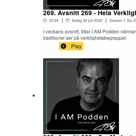
269. Avsnitt 269 - Hela Verkli
|
|
20:29
tisdag 28 juli 2026
Season
1
,
Ep.
2
I veckans avsnitt, tittar I AM Podden närma
traditioner ser på verklighetsbegreppet.
Play