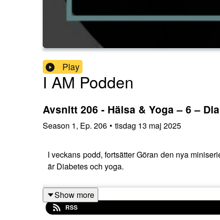
Play
I AM Podden
Avsnitt 206 - Hälsa & Yoga – 6 – Di
Season
1
,
Ep.
206
•
tisdag 13 maj 2025
I veckans podd, fortsätter Göran den nya miniser
är Diabetes och yoga.
Show more
RSS