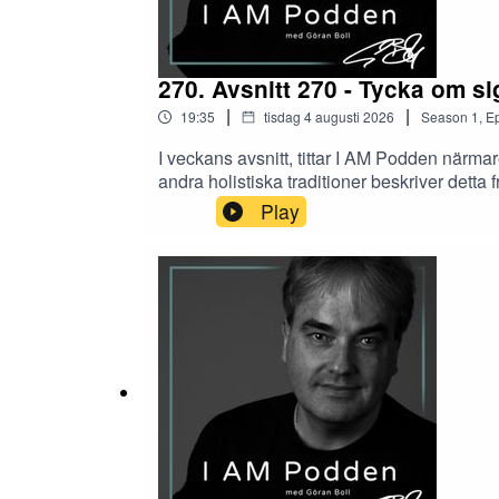
270. Avsnitt 270 - Tycka om si
|
|
19:35
tisdag 4 augusti 2026
Season
1
,
Ep
I veckans avsnitt, tittar I AM Podden närm
andra holistiska traditioner beskriver detta fr
Play