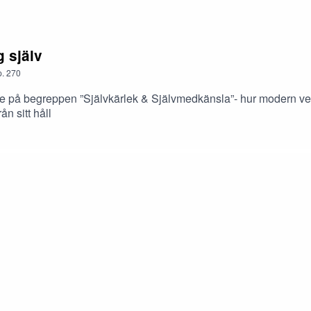
g själv
.
270
are på begreppen ”Självkärlek & Självmedkänsla”- hur modern ve
ån sitt håll