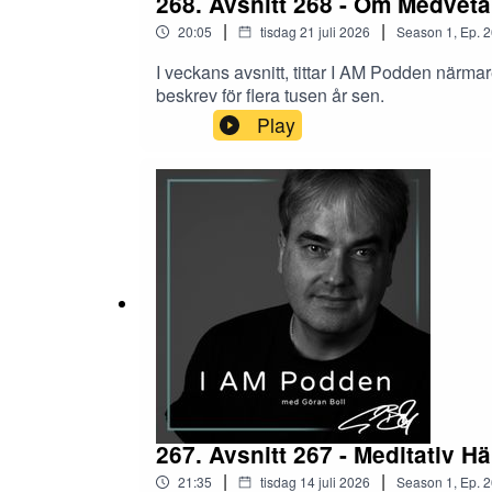
268. Avsnitt 268 - Om Medvet
|
|
20:05
tisdag 21 juli 2026
Season
1
,
Ep.
2
I veckans avsnitt, tittar I AM Podden närm
beskrev för flera tusen år sen.
Play
267. Avsnitt 267 - Meditativ Hä
|
|
21:35
tisdag 14 juli 2026
Season
1
,
Ep.
2