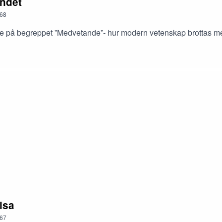
andet
68
are på begreppet ”Medvetande”- hur modern vetenskap brottas me
lsa
67