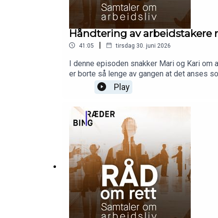
Håndtering av arbeidstakere 
|
41:05
tirsdag 30. juni 2026
I denne episoden snakker Mari og Kari om 
er borte så lenge av gangen at det anses so
forvaltningsdepartementet og statens part
Play
hvordan dette skal håndteres. Mari og Kari 