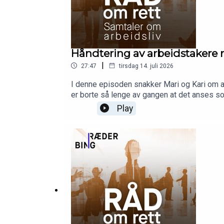
Håndtering av arbeidstakere 
|
27:47
tirsdag 14. juli 2026
I denne episoden snakker Mari og Kari om 
er borte så lenge av gangen at det anses so
forvaltningsdepartementet og statens part
Play
hvordan dette skal håndteres. Mari og Kari 