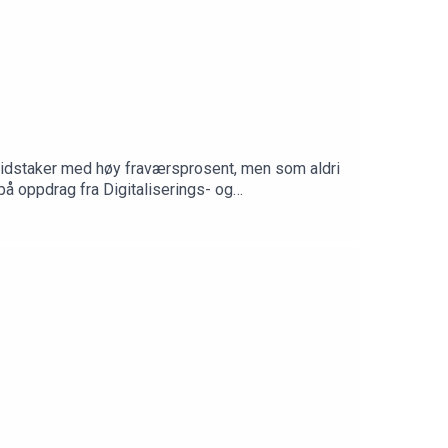
eidstaker med høy fraværsprosent, men som aldri
på oppdrag fra Digitaliserings- og
ppig gjentakende» sykefravær, og gir råd om