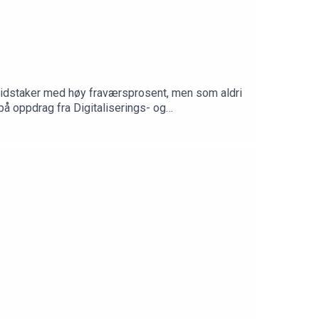
eidstaker med høy fraværsprosent, men som aldri
på oppdrag fra Digitaliserings- og
ppig gjentakende» sykefravær, og gir råd om