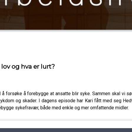
lov og hva er lurt?
il å forsøke å forebygge at ansatte blir syke. Sammen skal vi s
 sykdom og skader. I dagens episode har Kari fått med seg Hed
orebygge sykefravær, både med enkle og mer omfattende midler.