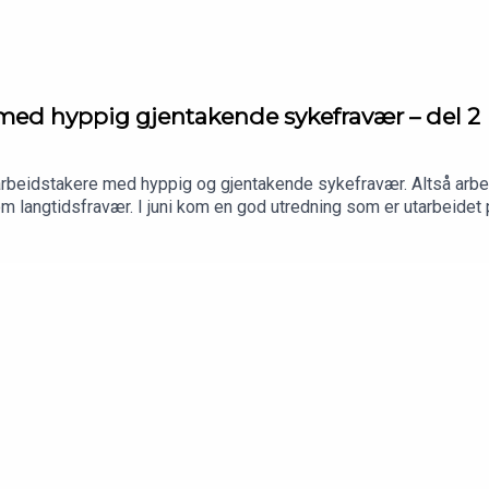
med hyppig gjentakende sykefravær – del 2
arbeidstakere med hyppig og gjentakende sykefravær. Altså arb
m langtidsfravær. I juni kom en god utredning som er utarbeidet 
sammensatte IA-gruppe. Denne definerer hva som anses som «hy
går gjennom og kommenterer ut fra sin erfaring med slike saker.