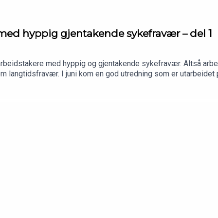
med hyppig gjentakende sykefravær – del 1
arbeidstakere med hyppig og gjentakende sykefravær. Altså arb
m langtidsfravær. I juni kom en god utredning som er utarbeidet 
sammensatte IA-gruppe. Denne definerer hva som anses som «hy
går gjennom og kommenterer ut fra sin erfaring med slike saker.