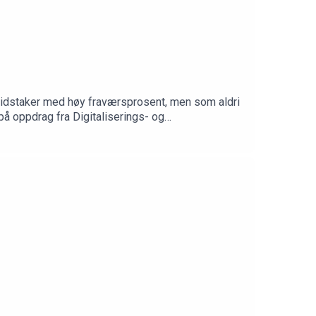
eidstaker med høy fraværsprosent, men som aldri
på oppdrag fra Digitaliserings- og
ppig gjentakende» sykefravær, og gir råd om