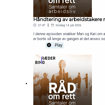
Håndtering av arbeidstakere 
|
27:47
tirsdag 14. juli 2026
I denne episoden snakker Mari og Kari om 
er borte så lenge av gangen at det anses so
forvaltningsdepartementet og statens part
Play
hvordan dette skal håndteres. Mari og Kari 