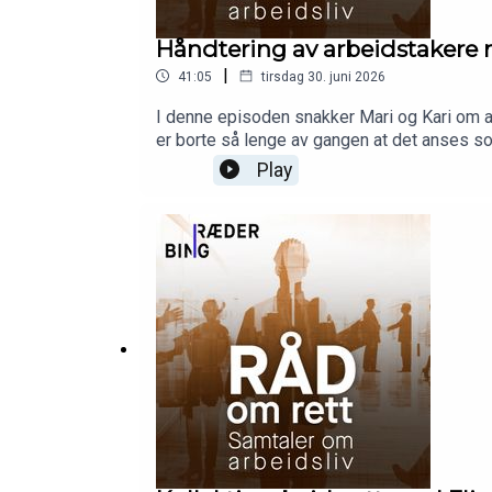
Håndtering av arbeidstakere 
|
41:05
tirsdag 30. juni 2026
I denne episoden snakker Mari og Kari om 
er borte så lenge av gangen at det anses so
forvaltningsdepartementet og statens part
Play
hvordan dette skal håndteres. Mari og Kari 