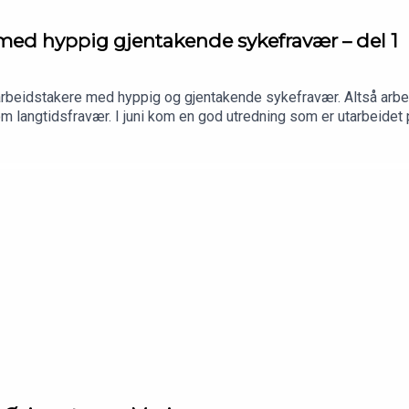
med hyppig gjentakende sykefravær – del 1
arbeidstakere med hyppig og gjentakende sykefravær. Altså arb
m langtidsfravær. I juni kom en god utredning som er utarbeidet 
sammensatte IA-gruppe. Denne definerer hva som anses som «hy
går gjennom og kommenterer ut fra sin erfaring med slike saker.