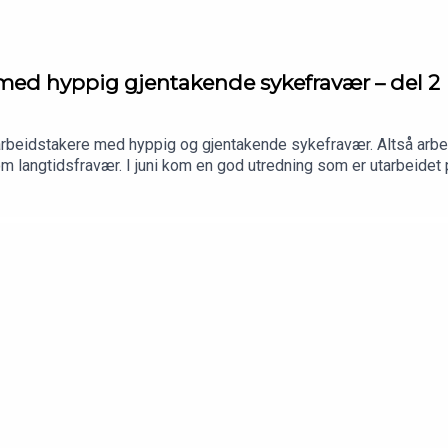
med hyppig gjentakende sykefravær – del 2
arbeidstakere med hyppig og gjentakende sykefravær. Altså arb
m langtidsfravær. I juni kom en god utredning som er utarbeidet 
sammensatte IA-gruppe. Denne definerer hva som anses som «hy
går gjennom og kommenterer ut fra sin erfaring med slike saker.