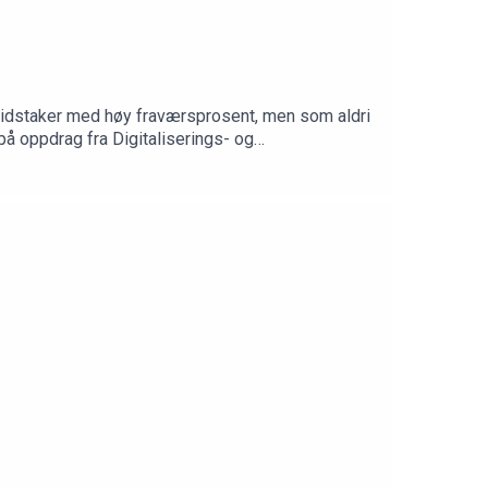
eidstaker med høy fraværsprosent, men som aldri
på oppdrag fra Digitaliserings- og
ppig gjentakende» sykefravær, og gir råd om