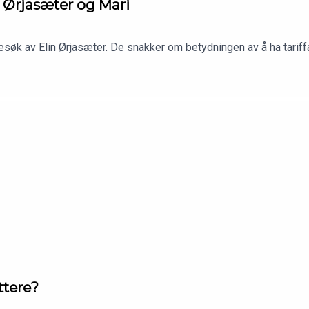
n Ørjasæter og Mari
søk av Elin Ørjasæter. De snakker om betydningen av å ha tariffa
ttere?