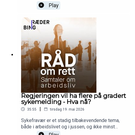
«Rekrutteringshåndboka» og temaer som er
Play
viktige i en rekrutteringsprosess, enten du
rekrutterer selv eller ved hjelp av et byrå.
Regjeringen vil ha flere på gradert
sykemelding - Hva nå?
|
35:55
tirsdag 19. mai 2026
Sykefravær er et stadig tilbakevendende tema,
både i arbeidslivet og i jussen, og ikke minst
dette med gradert, delvis sykemelding kontra
Play