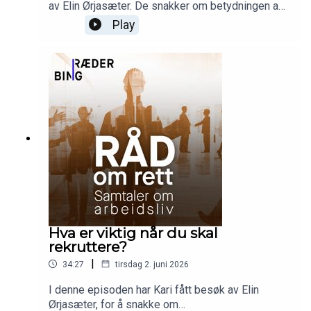
av Elin Ørjasæter. De snakker om betydningen av
å ha tariffavtaler og om lange linjer og andre
Play
aktuelle temaer som opptar dem.
Hva er viktig når du skal
rekruttere?
|
34:27
tirsdag 2. juni 2026
I denne episoden har Kari fått besøk av Elin
Ørjasæter, for å snakke om