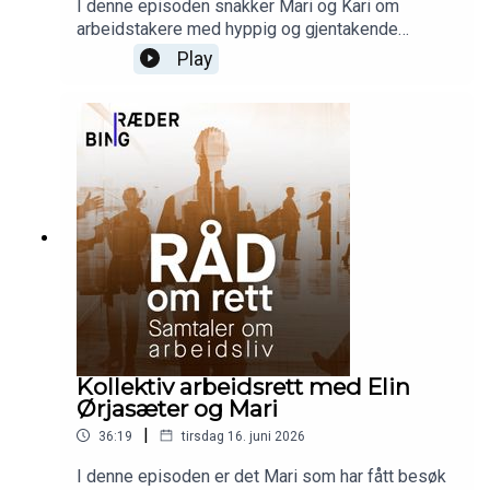
I denne episoden snakker Mari og Kari om
arbeidstakere med hyppig og gjentakende
sykefravær. Altså arbeidstaker med høy
Play
fraværsprosent, men som aldri er borte så lenge
av gangen at det anses som langtidsfravær. I juni
kom en god utredning som er utarbeidet på
oppdrag fra Digitaliserings- og
forvaltningsdepartementet og statens
partsammensatte IA-gruppe. Denne definerer hva
som anses som «hyppig gjentakende»
sykefravær, og gir råd om hvordan dette skal
håndteres. Mari og Kari går gjennom og
kommenterer ut fra sin erfaring med slike saker.
Kollektiv arbeidsrett med Elin
Ørjasæter og Mari
|
36:19
tirsdag 16. juni 2026
I denne episoden er det Mari som har fått besøk