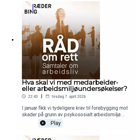
oppsigelse eller avskjed?
Hva skal vi med medarbeider-
eller arbeidsmiljøundersøkelser?
|
22:43
tirsdag 7. april 2026
I januar fikk vi tydeligere krav til forebygging mot
skader på grunn av psykososialt arbeidsmiljø.
Kari snakker med Øycoachen Hedvig Rognerud
Play
om verdien av medarbeider- eller
arbeidsmiljøundersøkelser og hvorfor det å ikke