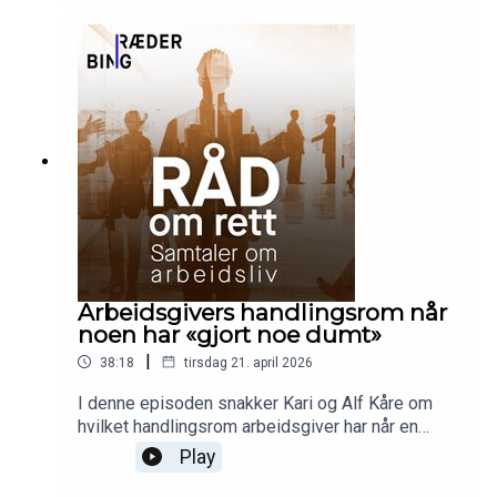
konkrete HMS-regler. Hva bør vi gjøre på forhånd,
hva kan skje og hva kan vi gjøre etterpå?
Arbeidsgivers handlingsrom når
noen har «gjort noe dumt»
|
38:18
tirsdag 21. april 2026
I denne episoden snakker Kari og Alf Kåre om
hvilket handlingsrom arbeidsgiver har når en
ansatt har «gjort noe dumt», enten det er
Play
straffbare handlinger eller annet dumt, på jobb
eller i fritiden. Hva gir grunnlag for advarsel,