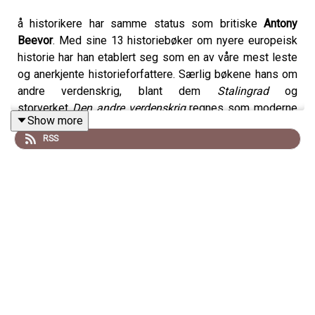
å historikere har samme status som britiske
Antony
Beevor
. Med sine 13 historiebøker om nyere europeisk
historie har han etablert seg som en av våre mest leste
og anerkjente historieforfattere. Særlig bøkene hans om
andre verdenskrig, blant dem
Stalingrad
og
storverket
Den andre verdenskrig
regnes som moderne
Show more
klassikere.
RSS
I sin seneste bok dykker Beevor ned i de siste dagene
til et av verdenshistoriens største imperier: Det russiske
Romanov-dynastiet.
Rasputin og Romanov-familiens
undergang
(til norsk ved Rune R. Moen) gir et portrett av
den «gale munken» Rasputin og undersøker hvordan én
mann tilsynelatende kan ha veltet et dynasti. Gjennom
detaljerte portretter av keiserparet, deres rådgivere og
folkemassens voksende revolusjonshunger, viser
Beevor hvordan en kombinasjon av politisk udugelighet,
religiøs fanatisme og sosial uro førte til dynastiets