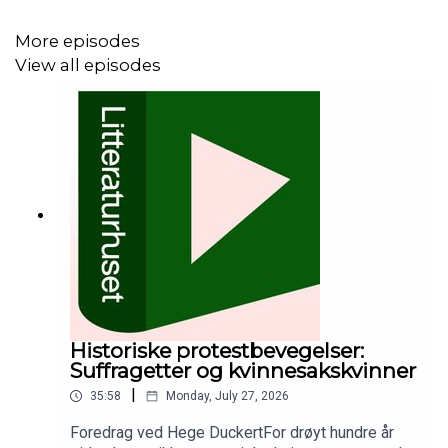
katastrofale fall.
More episodes
En som har reist det russiske imperiet på kryss og tvers,
View all episodes
er norske
Erika Fatland
. I sine kritikerroste og
prisvinnende bøker
Sovjetistan
og
Grensen
har hun vist
hvordan historien påvirker nåtiden og former regionen
slik den er i dag. Hun møtte Beevor til samtale om
Rasputin, Romanovene og imperiers fall
.
Historiske protestbevegelser:
Suffragetter og kvinnesakskvinner
|
35:58
Monday, July 27, 2026
Foredrag ved Hege DuckertFor drøyt hundre år