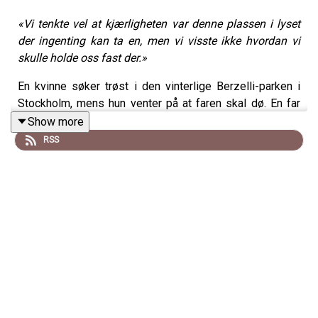
«Vi tenkte vel at kjærligheten var denne plassen i lyset
der ingenting kan ta en, men vi visste ikke hvordan vi
skulle holde oss fast der.»
En kvinne søker trøst i den vinterlige Berzelli-parken i
Stockholm, mens hun venter på at faren skal dø. En far
som aldri var mye til far. Hvor mye kan man tilgi en
Show more
alkoholisert pappa? Hovedpersonen Nina Stjärne minnes
RSS
en familie fylt av tapere og opphøyde enere, hvor nesten
alle blir psykisk syke og drukner én etter én. De finnes i
innsjøer, hav, fjorder eller forsvinner i alkoholen,
«søvnens svarte vann» mens badekar renner over.
Sara Stridsberg
s sjette roman,
Farvel til Panic Beach
,
oversatt av Monica Aasprong, er et mektig familieepos
som følger den friksjonsfylte Stjärne-familien fra 1917
frem til i dag, en familie som lever på en scene der