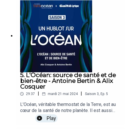
commerciaux et culturels entre les nations.
L’histoire et la culture européennes se sont
construites autour des liens tissés entre les
hommes et l’univers marin. Découvrez dans cet
épisode, comment s’est construite la relation
profonde entre l'Europe et l'Océan et comment
elle a contribué à la richesse et à la complexité
de l’identité européenne. Regards croisés entre
l’anthropologue maritime Emilie Mariat - Roy et
l’artiste Jean Jullien. Episode enregistré en live à
la Gaîté Lyrique.
5. L'Océan: source de santé et de
bien-être - Antoine Bertin & Alix
Cosquer
|
|
29:37
mardi 21 mai 2024
Saison
3
,
Ep.
5
L’Océan, véritable thermostat de la Terre, est au
cœur de la santé de notre planète. Il est aussi
une source, et une ressource, essentielle pour
Play
notre santé physique et mentale. Cultiver un lien
avec l’Océan est une évidence pour certains. Se