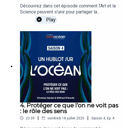
Découvrez dans cet épisode comment l’Art et la
Science peuvent s’unir pour partager la
connaissance et mobiliser pour protéger
Play
l’Océan. Regards croisés entre Samuel
Bollendorff, artiste photographe et Vincent
Marcilhacy, Directeur associé de The eyes,
structure de conseil, de direction artistique et
d’édition.
4. Protéger ce que l’on ne voit pas
: le rôle des sens
|
|
23:39
vendredi 18 juillet 2025
Saison
4
,
Ep.
4