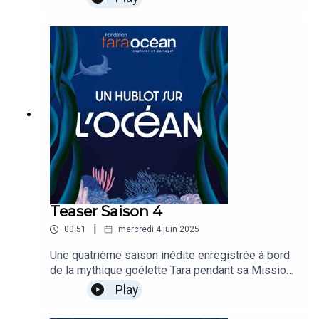
de conservation.Regards croisés entre François
Chartier, chargé de campagne océan à
Greenpeace et Martin Alessandrini, chargé de
plaidoyer à la Fondation Tara Océan.
Teaser Saison 4
|
00:51
mercredi 4 juin 2025
Une quatrième saison inédite enregistrée à bord
de la mythique goélette Tara pendant sa Mission
UNOC ! Pour cette nouvelle saison, une fois
Play
encore des personnalités d’horizons différents
croisent leurs regards pour nous raconter