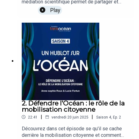
médiation scientifique permet de partager et
rendre accessible la science pour mieux
Play
comprendre l’Océan.Regards croisés entre Léa
Bello, journaliste, vidéaste et vulgarisatrice
scientifique et Myriam Thomas, directrice du pôle
culture océan à la Fondation Tara Océan.
2. Défendre l'Océan : le rôle de la
mobilisation citoyenne
|
|
22:41
vendredi 20 juin 2025
Saison
4
,
Ep.
2
Découvrez dans cet épisode se qu'il se cache
derrière la mobilisation citoyenne et comment