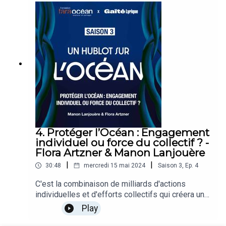
connecter au vivant et se reconnecter à soi grâce
à notre rapport à l’Océan est un moyen de trouver
une expérience sensorielle voire un équilibre
holistique. Découvrez dans cet épisode, le rôle
que l’Océan joue dans notre bien-être. Regards
croisés entre Alix Cosquer, chercheuse en
psychologie environnementale et Antoine Bertin,
artiste.
4. Protéger l’Océan : Engagement
individuel ou force du collectif ? -
Flora Artzner & Manon Lanjouère
|
|
30:48
mercredi 15 mai 2024
Saison
3
,
Ep.
4
C'est la combinaison de milliards d'actions
individuelles et d'efforts collectifs qui créera un
impact significatif pour la préservation de l’Océan
Play
et de notre planète. S’engager et inspirer les