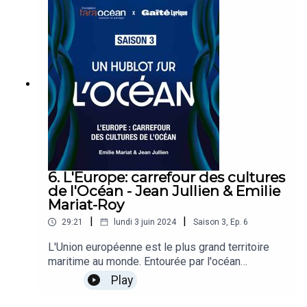
pourquoi et comment elles s’engagent pour la
protection de l'Océan. Chaque épisode est une
piste de réflexion pour mieux comprendre notre
lien à l’Océan et ce que nous pouvons faire à
notre échelle pour le préserver.
6. L'Europe: carrefour des cultures
de l'Océan - Jean Jullien & Emilie
Mariat-Roy
|
|
29:21
lundi 3 juin 2024
Saison
3
,
Ep.
6
L'Union européenne est le plus grand territoire
maritime au monde. Entourée par l'océan
Atlantique, la mer Méditerranée, la mer du Nord ou
Play
encore la Baltique, l’Europe est un carrefour des
civilisations de l’Océan et un lieu d’échanges