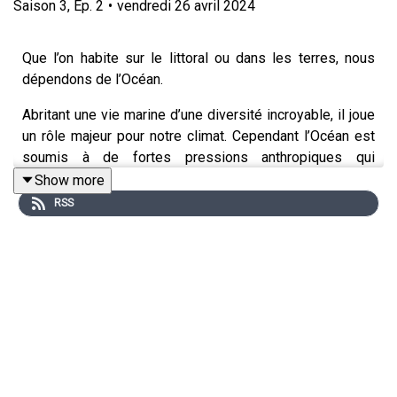
Saison
3
,
Ep.
2
•
vendredi 26 avril 2024
Que l’on habite sur le littoral ou dans les terres, nous
dépendons de l’Océan.
Abritant une vie marine d’une diversité incroyable, il joue
un rôle majeur pour notre climat. Cependant l’Océan est
soumis à de fortes pressions anthropiques qui
l’empêchent de remplir sa mission de régulateur,
Show more
exposant ainsi les Hommes à des catastrophes
RSS
naturelles de plus en plus fréquentes. Découvrez dans
cet épisode comment l’Océan est un allié dans la lutte
contre le réchauffement climatique et pourquoi il est
crucial de préserver sa biodiversité.
Regards croisés entre le climatologue océanographe
Laurent Bopp et le plongeur naturaliste Vincent Maran.