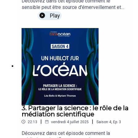
Découvrez dans cet épisode comment le
sensible peut être source d'émerveillement et
d'apprentissage pour protéger le peuple invisible
Play
du plancton.Regards croisés entre Christian
sardet, biologiste et artiste, et Wilfried N’Sondé,
écrivain, auteur d’Héliosphéra, fille des abysses
aux éditions Actes Sud.
3. Partager la science : le rôle de la
médiation scientifique
|
|
22:13
vendredi 4 juillet 2025
Saison
4
,
Ep.
3
Découvrez dans cet épisode comment la