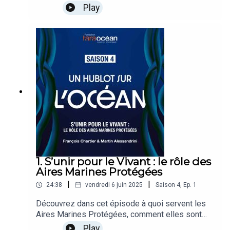
passer de l'échelle individuelle à collective pour
Play
protéger l'Océan.Regards croisés entre Anne-
sophie Roux, activiste pour l’Océan et conseillère
en politique maritime et Lucie Fortun, doctorante
en socio-anthropologie au CNRS.
1. S’unir pour le Vivant : le rôle des
Aires Marines Protégées
|
|
24:38
vendredi 6 juin 2025
Saison
4
,
Ep.
1
Découvrez dans cet épisode à quoi servent les
Aires Marines Protégées, comment elles sont
mises en place mais aussi les limites de cet outil
Play