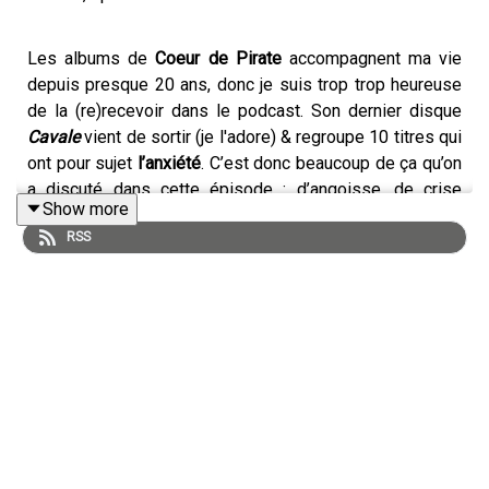
Les albums de
Coeur de Pirate
accompagnent ma vie
depuis presque 20 ans, donc je suis trop trop heureuse
de la (re)recevoir dans le podcast. Son dernier disque
Cavale
vient de sortir (je l'adore) & regroupe 10 titres qui
ont pour sujet
l’anxiété
. C’est donc beaucoup de ça qu’on
a discuté dans cette épisode : d’angoisse, de crise
Show more
existentielle, de remise en question de son métier, de la
RSS
pression qu’on se met à soi-même,.. Mais aussi de
Pokemon Go et de Kpop. C’est large.
Dates & musique de
Coeur de Pirate
A propos de
Fanny Ruwet
📷 Photo : Maxime G Delisle