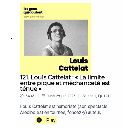
121. Louis Cattelat : « La limite
entre pique et méchanceté est
ténue »
|
|
54:45
lundi 29 juin 2026
Saison
1
,
Ep.
121
Louis Cattelat est humoriste (son spectacle
Arecibo est en tournée, foncez-y) auteur,
réalisateur & chroniqueur dans l’émission
Play
Quotidien.Dans cet épisode, enregistré en public