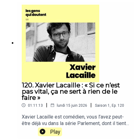
120. Xavier Lacaille : « Si ce n’est
pas vital, ça ne sert à rien de le
faire »
|
|
01:11:13
lundi 15 juin 2026
Saison
1
,
Ep.
120
Xavier Lacaille est comédien, vous l’avez peut-
être déjà vu dans la série Parlement, dont il tient
le premier rôle, dans la très chouette comédie Bis
Play
Repetita avec Louise Bourgoin ou sur scène dans