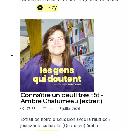
et de son roman Les bateaux sur la terrasse.
Play
Connaître un deuil très tôt -
Ambre Chalumeau (extrait)
|
07:28
lundi 13 juillet 2026
Extrait de notre discussion avec la l'autrice /
journaliste culturelle (Quotidien) Ambre