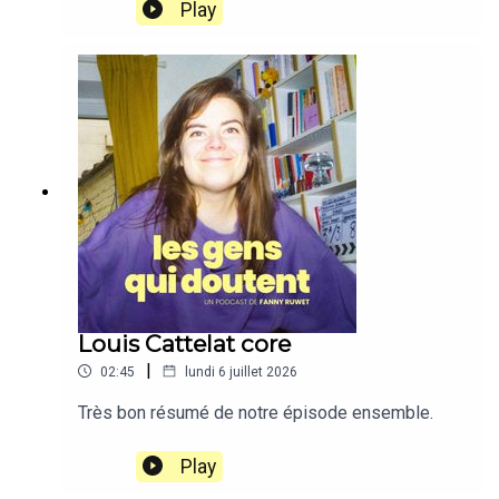
Chalumeau.L'épisode complet est dispo, c'est le
Play
106 !
Louis Cattelat core
|
02:45
lundi 6 juillet 2026
Très bon résumé de notre épisode ensemble.
Play