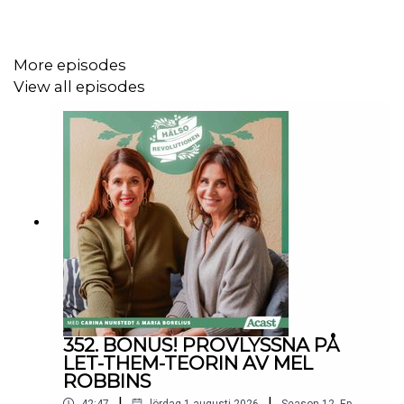
En podcast producerad av: Maria Borelius,
vetenskapsjournalist och biolog och Carina Nunstedt,
More episodes
förläggare och producent, i samarbete med Acast.
View all episodes
Klippare: Andreas Carlson.
352. BONUS! PROVLYSSNA PÅ
LET-THEM-TEORIN AV MEL
ROBBINS
|
|
42:47
lördag 1 augusti 2026
Season
12
,
Ep.