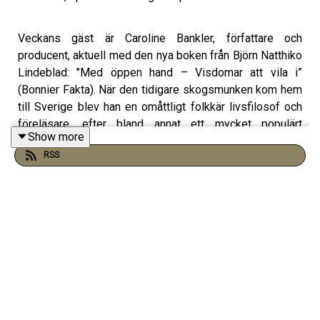
Veckans gäst är Caroline Bankler, författare och
producent, aktuell med den nya boken från Björn Natthiko
Lindeblad: "Med öppen hand – Visdomar att vila i”
(Bonnier Fakta). När den tidigare skogsmunken kom hem
till Sverige blev han en omåttligt folkkär livsfilosof och
föreläsare, efter bland annat ett mycket populärt
Show more
sommarprogram och boken ”Jag kan ha fel”, som han
RSS
och Caroline skrev tillsammans.
2022 avslutade han sitt liv efter att ha drabbats av den
svåra muskelförlamningssjukdomen ALS. Innan han dog
överlämnade han allt material han sparat genom åren till
Caroline som nu har samlat ihop hans tankar i den nya
boken.
Att leva med en knuten näve eller med öppen hand är ett
avgörande val för varje människa. Vad ville Björn säga
med sitt liv? Och hur minns Caroline honom?