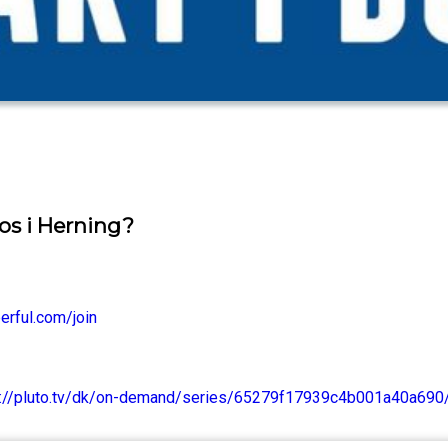
 os i Herning?
erful.com/join
s://pluto.tv/dk/on-demand/series/65279f17939c4b001a40a69