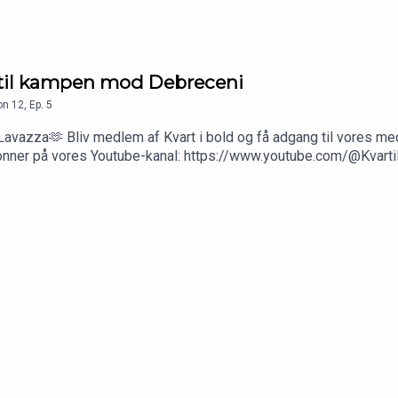
t til kampen mod Debreceni
on
12
,
Ep.
5
Lavazza🫶 Bliv medlem af Kvart i bold og få adgang til vores 
nner på vores Youtube-kanal: https://www.youtube.com/@KvartiBol
bhftuXEh4jbzb?si=faa4b1b27b8041cfApple: https://podcasts.a
rt i bolds 24 timers kanal på Pluto TV: https://pluto.tv/dk/li
cebook.com/profile.php?id=100077387318445Facebook-gruppe:
5118037/Instagram: https://www.instagram.com/kvartibold/Ti