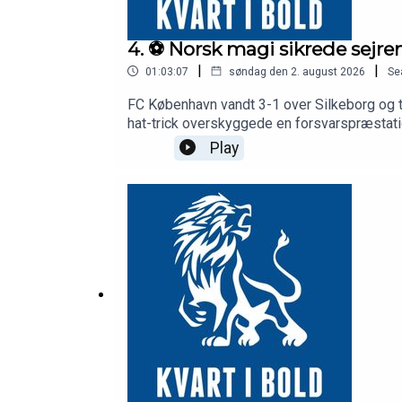
4. ⚽️ Norsk magi sikrede sejren
|
|
01:03:07
søndag den 2. august 2026
Se
FC København vandt 3-1 over Silkeborg og t
hat-trick overskyggede en forsvarspræstatio
ifølge analytikerne skal stoppes, før det 
Play
panderynker over den defensive struktur(~16
Bagrums-problematikken analyseret i dybde
positioner FCK skal forstærkeProgrammet er p
Har du brug for hjælp, kan du kontakte StopS