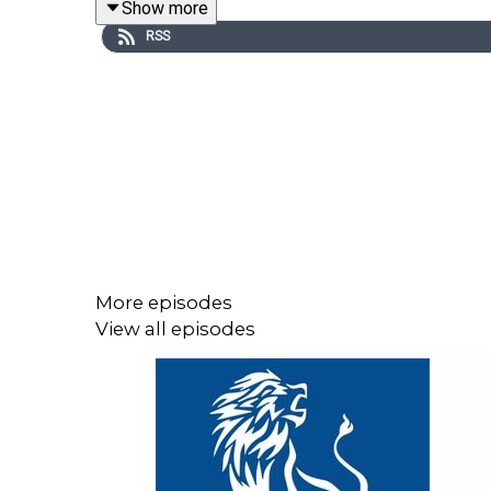
Show more
RSS
Partner: Punkt 1 Søtorvet
More episodes
View all episodes