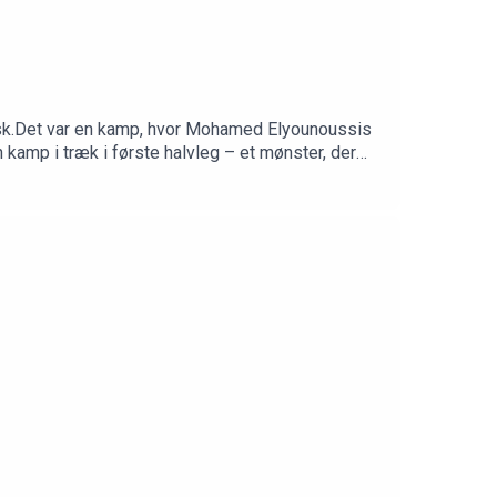
tisk.Det var en kamp, hvor Mohamed Elyounoussis
kamp i træk i første halvleg – et mønster, der
ntro (~02:00) Kampanalyse begynder –
ion: Karakteren 7 til angrebsspillet(~24:00)
Top 3-spillere fra kampen(~59:00) De tre
at spille, og der opfordres til ansvarligt spil.