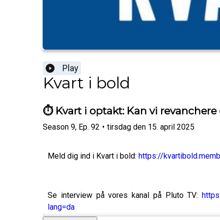
Play
Kvart i bold
⏱️ Kvart i optakt: Kan vi revanchere
Season
9
,
Ep.
92
•
tirsdag den 15. april 2025
Meld dig ind i Kvart i bold:
https://kvartibold.memb
Se interview på vores kanal på Pluto TV:
http
lang=da