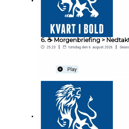
6. ☕️ Morgenbriefing > Nedta
|
|
25:23
torsdag den 6. august 2026
Seas
Play