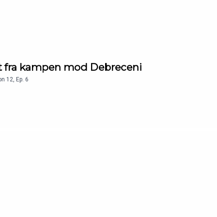
kt fra kampen mod Debreceni
on
12
,
Ep.
6