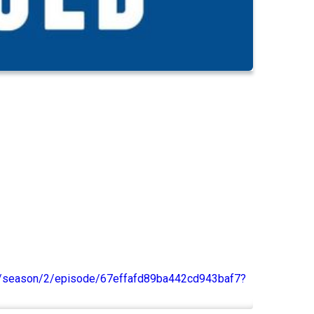
0/season/2/episode/67effafd89ba442cd943baf7?