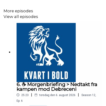
More episodes
Partner: Punkt 1 Søtorvet
View all episodes
6. ☕️ Morgenbriefing > Nedtakt fra
kampen mod Debreceni
|
|
25:23
torsdag den 6. august 2026
Season
12
,
Ep.
6