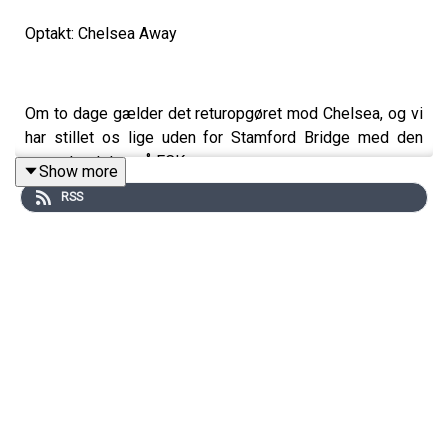
Optakt: Chelsea Away
Om to dage gælder det returopgøret mod Chelsea, og vi
har stillet os lige uden for Stamford Bridge med den
seneste status på FCK
Show more
RSS
Vi dykker ned i:
Skadessituationen
Perspektivet efter to uafgjorte kampe i ligaen
Konkurrencesituationen i truppen
Bliver det FCK’s sidste europæiske dans i denne
omgang?