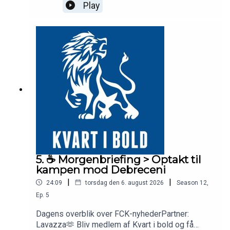
Play
5. ☕️ Morgenbriefing > Optakt til
kampen mod Debreceni
|
|
24:09
torsdag den 6. august 2026
Season
12
,
Ep.
5
Dagens overblik over FCK-nyhederPartner:
Lavazza🫶 Bliv medlem af Kvart i bold og få