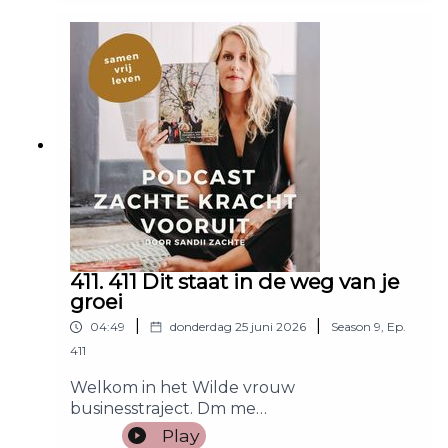
verdubbelaar!
411. 411 Dit staat in de weg van je
groei
|
|
04:49
donderdag 25 juni 2026
Season
9
,
Ep.
411
Welkom in het Wilde vrouw
businesstraject. Dm me
BUSINESSTRAJECT op @sandiizachte op
Play