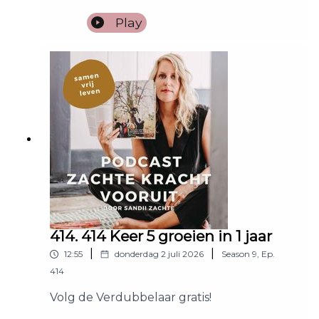
Play
414. 414 Keer 5 groeien in 1 jaar
|
|
12:55
donderdag 2 juli 2026
Season
9
,
Ep.
414
Volg de Verdubbelaar gratis!