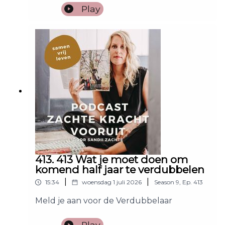
Play
413. 413 Wat je moet doen om
komend half jaar te verdubbelen
|
|
15:34
woensdag 1 juli 2026
Season
9
,
Ep.
413
Meld je aan voor de Verdubbelaar
Play