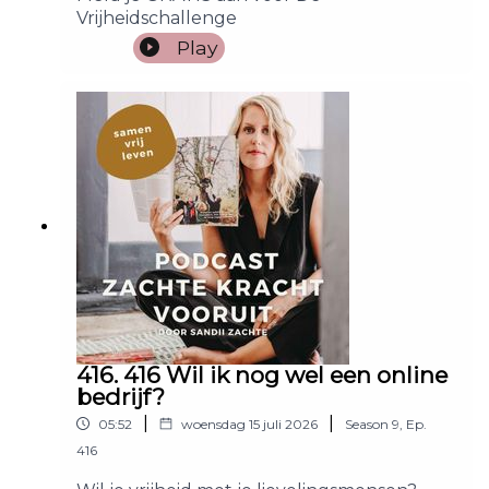
Vrijheidschallenge
Play
416. 416 Wil ik nog wel een online
bedrijf?
|
|
05:52
woensdag 15 juli 2026
Season
9
,
Ep.
416