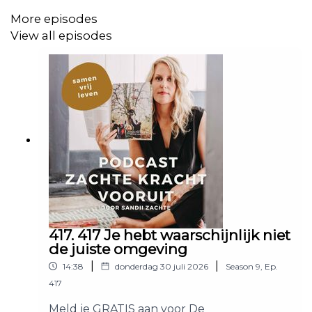
More episodes
View all episodes
417. 417 Je hebt waarschijnlijk niet
de juiste omgeving
|
|
14:38
donderdag 30 juli 2026
Season
9
,
Ep.
417
Meld je GRATIS aan voor De