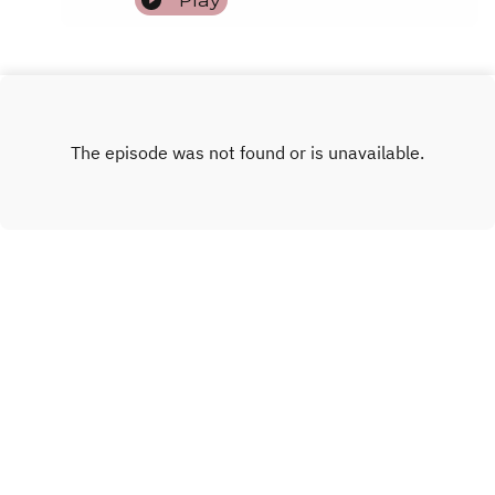
INSTAGRAM
GRATIS EBOOK
AANBOD
WEBSITE
Copyright
Sandii Zachte