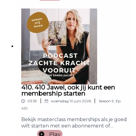
Instagram.En meld je GRATIS aan voor De
verdubbelaar!
410. 410 Jawel, ook jij kunt een
membership starten
|
|
03:59
woensdag 10 juni 2026
Season
9
,
Ep.
410
Bekijk masterclass memberships als je goed
wilt starten met een abonnement of
membership!
Play