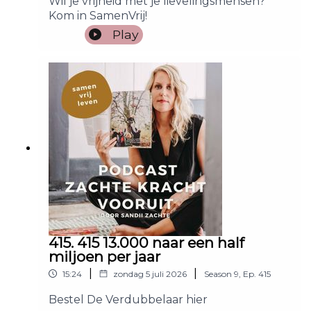
Wil je vrijheid met je lievelingsmensen?
Kom in SamenVrij!
Play
415. 415 13.000 naar een half
miljoen per jaar
|
|
15:24
zondag 5 juli 2026
Season
9
,
Ep.
415
Bestel De Verdubbelaar hier