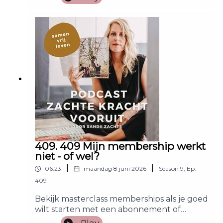
409. 409 Mijn membership werkt
niet - of wel?
|
|
06:23
maandag 8 juni 2026
Season
9
,
Ep.
409
Bekijk masterclass memberships als je goed
wilt starten met een abonnement of
membership!
Play