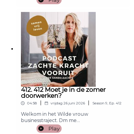
412. 412 Moet je in de zomer
doorwerken?
|
|
04:58
vrijdag 26 juni 2026
Season
9
,
Ep.
412
Welkom in het Wilde vrouw
businesstraject. Dm me
BUSINESSTRAJECT op @sandiizachte op
Play
Instagram.En meld je GRATIS aan voor De