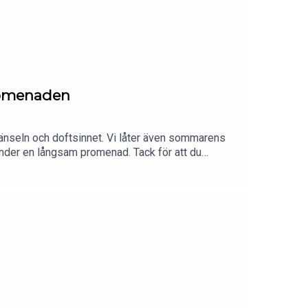
romenaden
 känseln och doftsinnet. Vi låter även sommarens
under en långsam promenad. Tack för att du
msida yogajenny.seVi hörs i nästa avsnitt! Kram