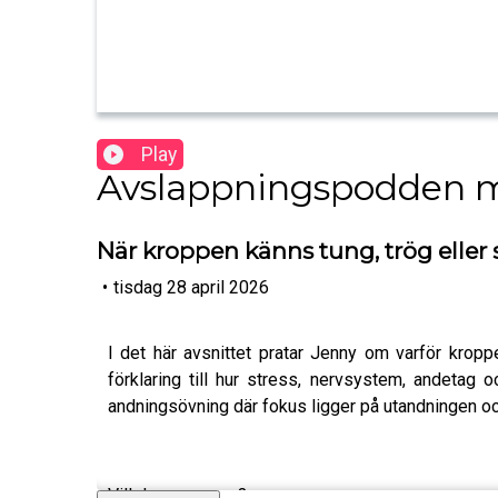
Play
Avslappningspodden m
När kroppen känns tung, trög eller
•
tisdag 28 april 2026
I det här avsnittet pratar Jenny om varför kropp
förklaring till hur stress, nervsystem, andetag 
andningsövning där fokus ligger på utandningen o
Vill du prova mer?