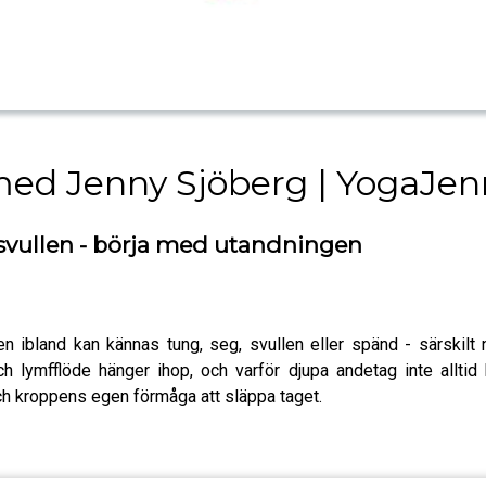
ed Jenny Sjöberg | YogaJen
 svullen - börja med utandningen
en ibland kan kännas tung, seg, svullen eller spänd - särskil
och lymfflöde hänger ihop, och varför djupa andetag inte allt
ch kroppens egen förmåga att släppa taget.