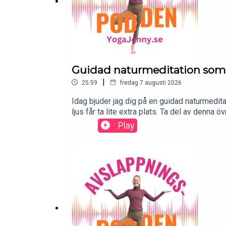
Kram Jenny 💚
Guidad naturmeditation som
Tack för att du lyssnar! Kram Jenny
|
25:59
fredag 7 augusti 2026
Idag bjuder jag dig på en guidad naturmedita
ljus får ta lite extra plats. Ta del av den
yogajenny.se
lyssnar! Ge gärna podden ett betyg i din p
Play
& Namaste, Jenny 🥰
info@yogajenny.se
Instagram:
@yogajenny.se