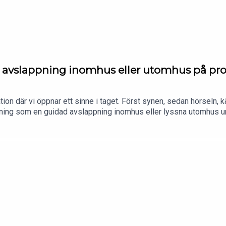
 avslappning inomhus eller utomhus på p
tion där vi öppnar ett sinne i taget. Först synen, sedan hörseln,
na övning som en guidad avslappning inomhus eller lyssna utomhus 
oddspelare Följ mig på instagram @yogajenny.se och besök min he