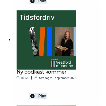
Play
borgsenter og i regi av dette er det satt opp
latinkurs på Slottsfjellsmuseet.Kurset ble en
braksuksess og i denne episoden lærer vi oss
latin!
Ny podkast kommer
|
00:55
torsdag 29. september 2022
Play