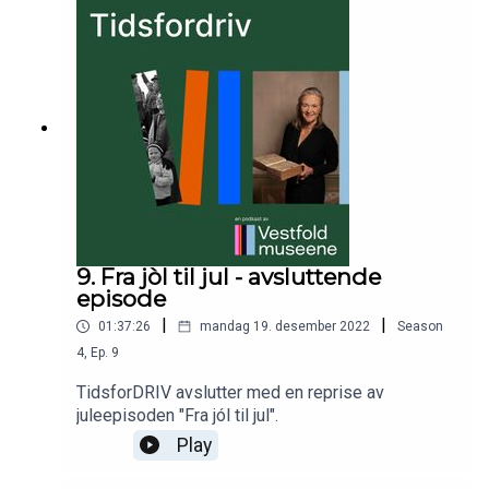
9. Fra jòl til jul - avsluttende
episode
|
|
01:37:26
mandag 19. desember 2022
Season
4
,
Ep.
9
TidsforDRIV avslutter med en reprise av
juleepisoden "Fra jól til jul".
Play