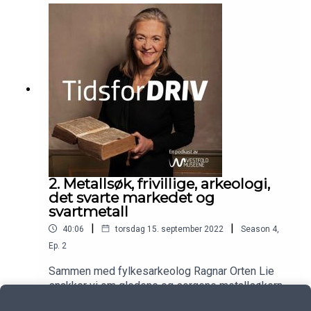
Visste du for eksempel at vikingene ikke kom og
dro så fort som vi kanskje trodde?
2. Metallsøk, frivillige, arkeologi,
det svarte markedet og
svartmetall
|
|
40:06
torsdag 15. september 2022
Season
4
,
Ep.
2
Sammen med fylkesarkeolog Ragnar Orten Lie
snakker vi om gledene og sorgene metallsøkerne
har bragt med seg til norsk kulturminnevern.Vi
Play