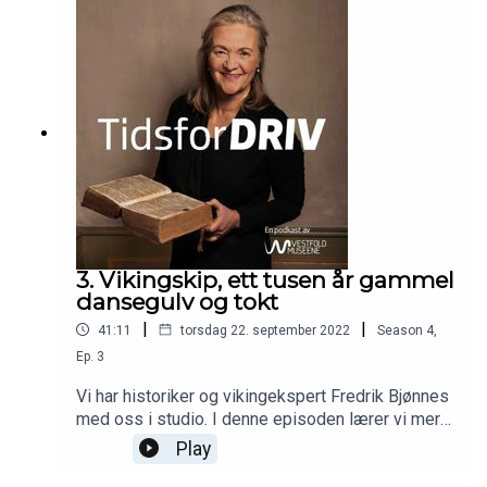
3. Vikingskip, ett tusen år gammel
dansegulv og tokt
|
|
41:11
torsdag 22. september 2022
Season
4
,
Ep.
3
Vi har historiker og vikingekspert Fredrik Bjønnes
med oss i studio. I denne episoden lærer vi mer
om Klåstadskipet, hvordan det ble funnet og
Play
tolkningen av skipet, og om vikingtokter generelt.