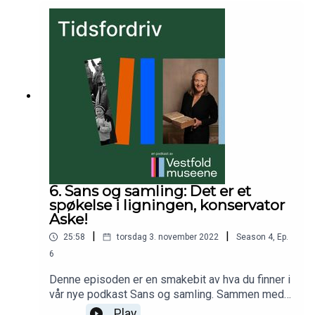
6. Sans og samling: Det er et
spøkelse i ligningen, konservator
Aske!
|
|
25:58
torsdag 3. november 2022
Season
4
,
Ep.
6
Denne episoden er en smakebit av hva du finner i
vår nye podkast Sans og samling. Sammen med
konservator Aina Aske diskuterer vi fordelene og
Play