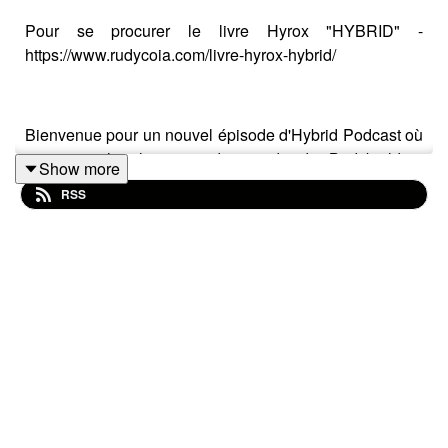
Pour se procurer le livre Hyrox "HYBRID" -
https://www.rudycoia.com/livre-hyrox-hybrid/
Bienvenue pour un nouvel épisode d'Hybrid Podcast où
j'interview le champion du monde de Bodybuilding
Show more
naturel, j'ai nommé Romain Colas.
RSS
Je connais Romain depuis de nombreuses années et ai
pu suivre son évolution jusqu'à ce titre suprême.
Alors comment a-t-il réussi cet incroyable exploit ?
QUI EST RUDY COIA ?
Pionnier du coaching en ligne depuis 2006. Co-