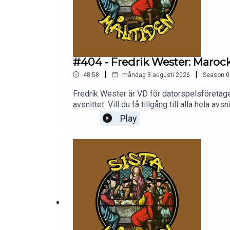
#404 - Fredrik Wester: Maroc
|
|
48:58
måndag 3 augusti 2026
Season
0
Fredrik Wester är VD för datorspelsföretage
avsnittet. Vill du få tillgång till alla hela 
reklam. Lyssna i valfri podcast-app, inklusiv
Play
https://sistamaltiden.se.