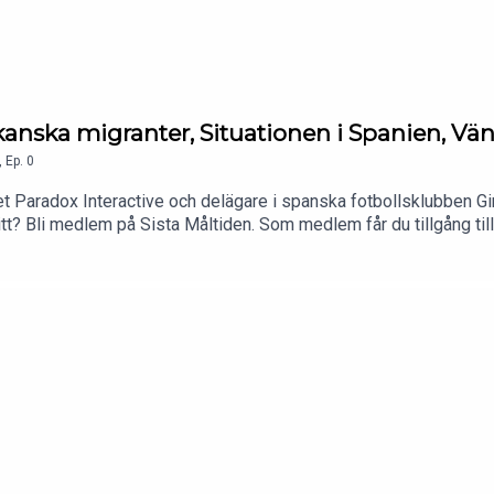
kanska migranter, Situationen i Spanien, V
,
Ep.
0
t Paradox Interactive och delägare i spanska fotbollsklubben Gim
avsnitt? Bli medlem på Sista Måltiden. Som medlem får du tillgång til
e Spotify. Enkelt att komma igång. Ingen bindningstid. Tryck här fö