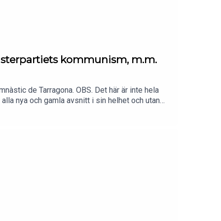
änsterpartiets kommunism, m.m.
nàstic de Tarragona. OBS. Det här är inte hela
l alla nya och gamla avsnitt i sin helhet och utan
r att bli medlem eller gå in på