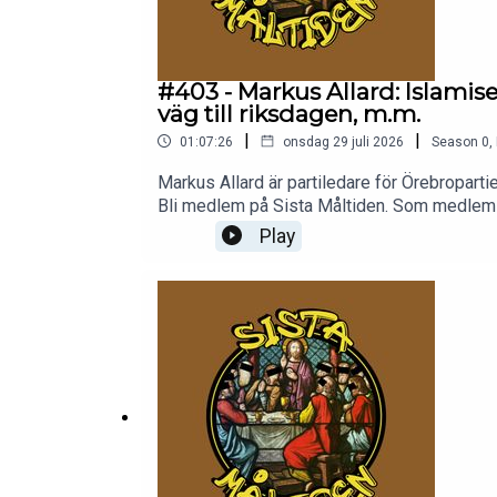
#403 - Markus Allard: Islamis
väg till riksdagen, m.m.
|
|
01:07:26
onsdag 29 juli 2026
Season
0
,
Markus Allard är partiledare för Örebropartiet
Bli medlem på Sista Måltiden. Som medlem får 
Spotify. Enkelt att komma igång. Ingen bindni
Play