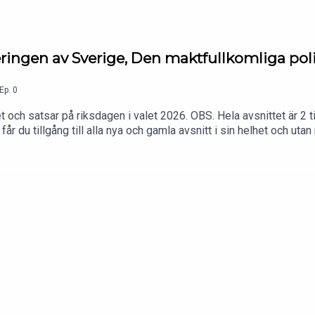
eringen av Sverige, Den maktfullkomliga poli
Ep.
0
 och satsar på riksdagen i valet 2026. OBS. Hela avsnittet är 2 tim 
du tillgång till alla nya och gamla avsnitt i sin helhet och utan 
ngstid. Tryck här för att bli medlem eller gå in på https://sistam