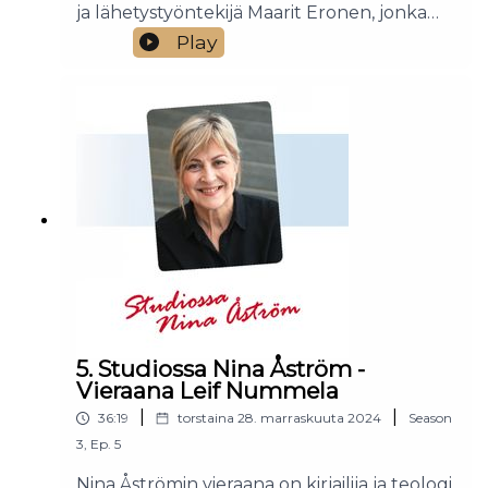
ja lähetystyöntekijä Maarit Eronen, jonka
kanssa puhutaan rakkaudesta: Onko
Play
rakkaus vain tunne vai jotakin paljon
kokonaisvaltaisempaa? Entä millaisen
rakkaussuhteen Jumala tarjoaa meille?
5. Studiossa Nina Åström -
Vieraana Leif Nummela
|
|
36:19
torstaina 28. marraskuuta 2024
Season
3
,
Ep.
5
Nina Åströmin vieraana on kirjailija ja teologi