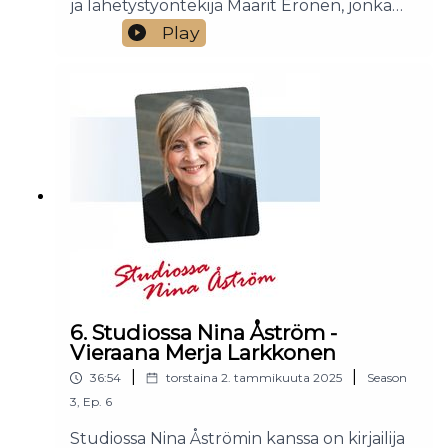
ja lähetystyöntekijä Maarit Eronen, jonka
kanssa puhutaan rakkaudesta: Onko
Play
rakkaus vain tunne vai jotakin paljon
kokonaisvaltaisempaa? Entä millaisen
rakkaussuhteen Jumala tarjoaa meille?
6. Studiossa Nina Åström -
Vieraana Merja Larkkonen
|
|
36:54
torstaina 2. tammikuuta 2025
Season
3
,
Ep.
6
Studiossa Nina Åströmin kanssa on kirjailija