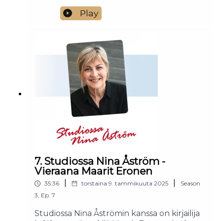
Play
7. Studiossa Nina Åström -
Vieraana Maarit Eronen
|
|
35:36
torstaina 9. tammikuuta 2025
Season
3
,
Ep.
7
Studiossa Nina Åströmin kanssa on kirjailija