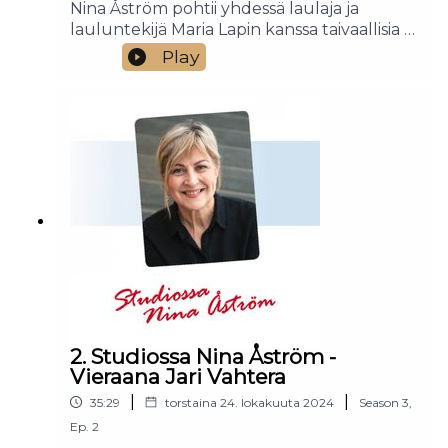
Nina Åström pohtii yhdessä laulaja ja
lauluntekijä Maria Lapin kanssa taivaallisia ja
maallisia: Millaista siellä taivaassa oikein on?
Play
Entä ikuisuus - mitä siitä tulisi ajatella näin
maallisesta näkökulmasta.
2. Studiossa Nina Åström -
Vieraana Jari Vahtera
|
|
35:29
torstaina 24. lokakuuta 2024
Season
3
,
Ep.
2