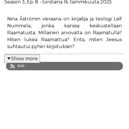
Season
3
,
Ep.
8
•
torstaina 16. tammikuuta 2025
Nina Åströmin vieraana on kirjailija ja teologi Leif
Nummela, jonka kanssa keskustellaan
Raamatusta. Millainen arvovalta on Raamatulla?
Miten lukea Raamattua? Entä, miten Jeesus
suhtautui pyhiin kirjoituksiin?
Show more
RSS