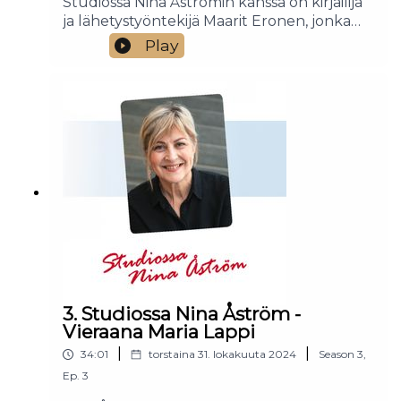
Studiossa Nina Åströmin kanssa on kirjailija
ja lähetystyöntekijä Maarit Eronen, jonka
kanssa keskustelunaiheena on rukous.
Play
Miksi ylipäänsä rukoilla? Miten Jumalan
ääntä voi kuulla? Entä miten rukoilla
oikein?
3. Studiossa Nina Åström -
Vieraana Maria Lappi
|
|
34:01
torstaina 31. lokakuuta 2024
Season
3
,
Ep.
3