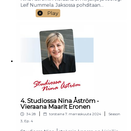
Leif Nummela. Jaksossa pohditaan
epäilyksen ja epäuskon luonnetta: Mitä on
Play
epäilys, ja saako uskova epäillä? Entä mitä
puolestaan on epäusko? Nina Åström ja Leif
Nummela antavat jaksossaparhaat
neuvonsa epäilyksien keskelle
4. Studiossa Nina Åström -
Vieraana Maarit Eronen
|
|
34:28
torstaina 7. marraskuuta 2024
Season
3
,
Ep.
4