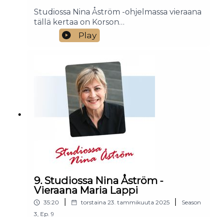
Studiossa Nina Åström -ohjelmassa vieraana
tällä kertaa on Korson
helluntaiseurakunnan pastori Jari Vahtera,
Play
jonka kanssa puhutaan vankilatyöstä.
9. Studiossa Nina Åström -
Vieraana Maria Lappi
|
|
35:20
torstaina 23. tammikuuta 2025
Season
3
,
Ep.
9