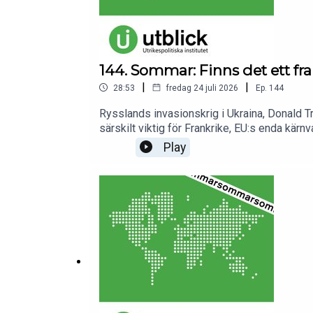
144. Sommar: Finns det ett fr
|
|
28:53
fredag 24 juli 2026
Ep.
144
Rysslands invasionskrig i Ukraina, Donald T
särskilt viktig för Frankrike, EU:s enda kä
samarbete kring kärnvapen till fler europeisk
Play
Medverkande:Medverkande:Barbara Kunz, prog