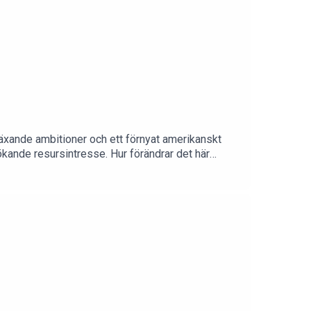
 växande ambitioner och ett förnyat amerikanskt
ökande resursintresse. Hur förändrar det här
sprogrammet på Utrikespolitiska