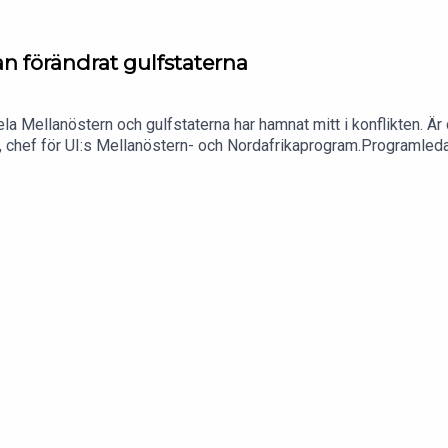
ran förändrat gulfstaterna
la Mellanöstern och gulfstaterna har hamnat mitt i konflikten. Är d
chef för UI:s Mellanöstern- och Nordafrikaprogram.Programledar
tiska institutets podd Utblick, med tre nya profiler på UI om tre