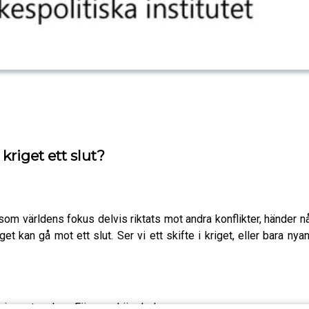
riget ett slut?
t som världens fokus delvis riktats mot andra konflikter, händer n
get kan gå mot ett slut. Ser vi ett skifte i kriget, eller bara
ör krigsvetenskap, Försvarshögskolan.