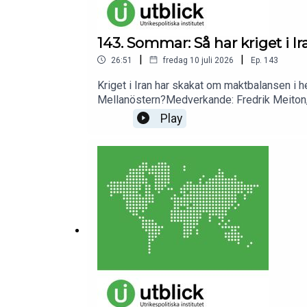
143. Sommar: Så har kriget i I
|
|
26:51
fredag 10 juli 2026
Ep.
143
Kriget i Iran har skakat om maktbalansen i he
Mellanöstern?Medverkande: Fredrik Meiton, 
första delen i en sommarserie av Utrikespoli
Play