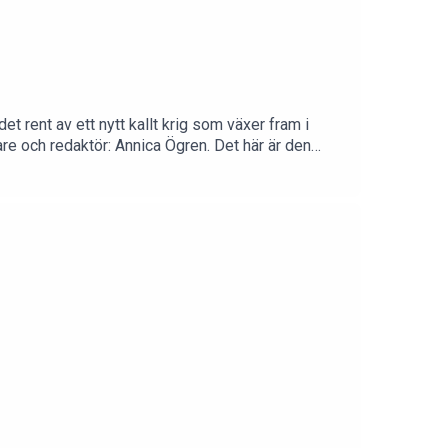
et rent av ett nytt kallt krig som växer fram i
e och redaktör: Annica Ögren. Det här är den
 geopolitiska spaningar.