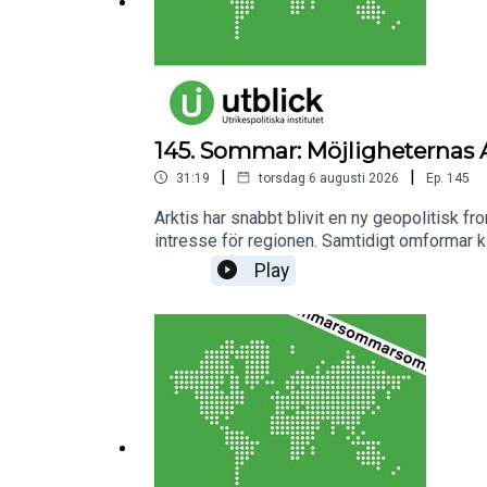
145. Sommar: Möjligheternas Ar
|
|
31:19
torsdag 6 augusti 2026
Ep.
145
Arktis har snabbt blivit en ny geopolitisk fr
intresse för regionen. Samtidigt omformar k
maktbalansen kring Arktis? Och vilka konse
Play
institutet.Programledare och redaktör: Anni