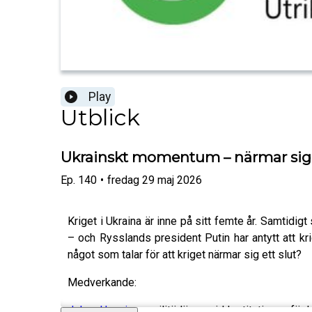
Play
Utblick
Ukrainskt momentum – närmar sig k
Ep.
140
•
fredag 29 maj 2026
Kriget i Ukraina är inne på sitt femte år. Samtidig
– och Rysslands president Putin har antytt att kri
något som talar för att kriget närmar sig ett slut?
Medverkande:
Johan Huovinen
, militärlärare vid Institutionen f