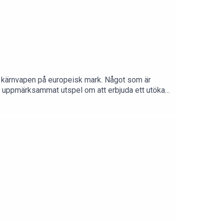
om kärnvapen på europeisk mark. Något som är
tt uppmärksammat utspel om att erbjuda ett utökat
a alternativ finns för Europa?
och redaktör: Annica Ögren.