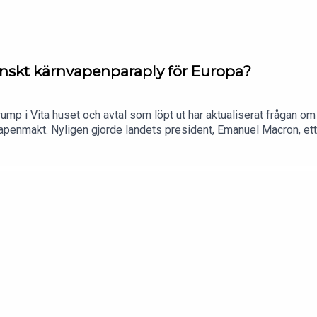
anskt kärnvapenparaply för Europa?
rump i Vita huset och avtal som löpt ut har aktualiserat frågan 
rnvapenmakt. Nyligen gjorde landets president, Emanuel Macron, e
a länder. Men vad betyder egentligen förslaget i praktiken? å vilk
ramavdelningschef, Utrikespolitiska institutet.Programledare 