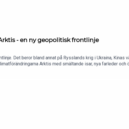
ktis - en ny geopolitisk frontlinje
ontlinje. Det beror bland annat på Rysslands krig i Ukraina, Kinas
limatförändringarna Arktis med smältande isar, nya farleder och 
kvenser väntar?Medverkande:Neil Melvin, programchef för Arkti
ca Ögren.