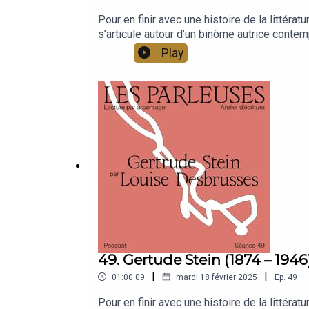
Pour en finir avec une histoire de la littér
s’articule autour d’un binôme autrice contemp
d’un texte inédit et un podcast diffusé sur 
Play
Monte en l'air, l’autrice Carla Demierre nou
49. Gertude Stein (1874 – 1946
|
|
01:00:09
mardi 18 février 2025
Ep.
49
Pour en finir avec une histoire de la littér