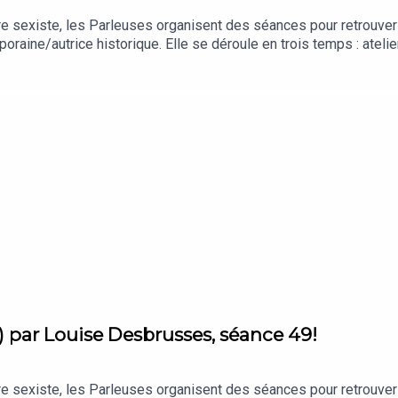
ature sexiste, les Parleuses organisent des séances pour retrouv
oraine/autrice historique. Elle se déroule en trois temps : atelier
toutes les plateformes d’écoute. Avec cette 50e séance, imaginée 
s plonge dans l’œuvre d'Adelheid Duvanel.
) par Louise Desbrusses, séance 49!
ature sexiste, les Parleuses organisent des séances pour retrouv