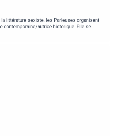
e la littérature sexiste, les Parleuses organisent
e contemporaine/autrice historique. Elle se
st diffusé sur toutes les plateformes d’écoute.
 d’Octavia E. Butler.