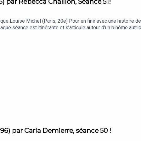
06) par Rébecca Chaillon, Séance 51!
thèque Louise Michel (Paris, 20e) Pour en finir avec une histoire d
ue séance est itinérante et s’articule autour d’un binôme autric
par arpentage et d’écriture, lecture d’un texte inédit et un podca
n scène Rébecca Chaillon a eu envie de nous plonger dans l’œuvre
96) par Carla Demierre, séance 50 !