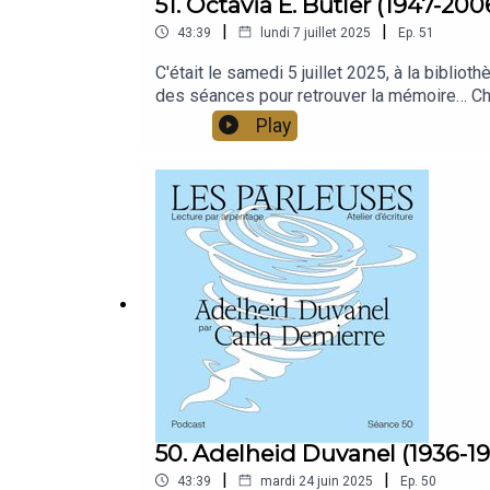
51. Octavia E. Butler (1947-20
|
|
43:39
lundi 7 juillet 2025
Ep.
51
C'était le samedi 5 juillet 2025, à la biblio
des séances pour retrouver la mémoire… Chaq
déroule en trois temps : ateliers de lecture 
Play
Pour cette 51e séance, l’autrice metteuse e
50. Adelheid Duvanel (1936-19
|
|
43:39
mardi 24 juin 2025
Ep.
50