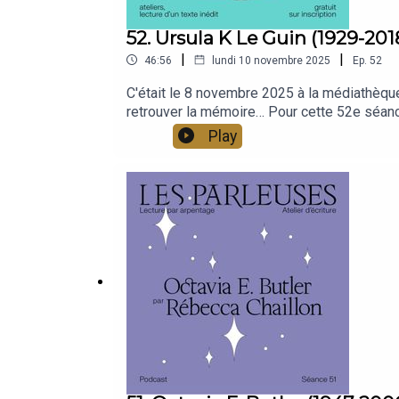
52. Ursula K Le Guin (1929-2018
|
|
46:56
lundi 10 novembre 2025
Ep.
52
C'était le 8 novembre 2025 à la médiathèque
retrouver la mémoire… Pour cette 52e séance
CharoudSaxophone Louise Frago
Play