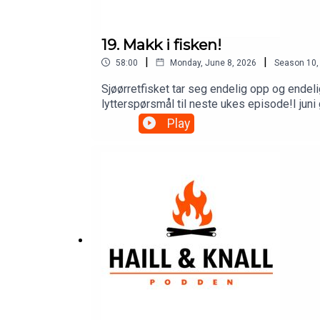
19. Makk i fisken!
|
|
58:00
Monday, June 8, 2026
Season
10
Sjøørretfisket tar seg endelig opp og endel
lytterspørsmål til neste ukes episode!I jun
bli patreon før måneden er over.Som Patreon
Play
rabatt i nettbutikken– og du bidrar direkte ti
VIP.Tusen takk til alle dere som er med og s