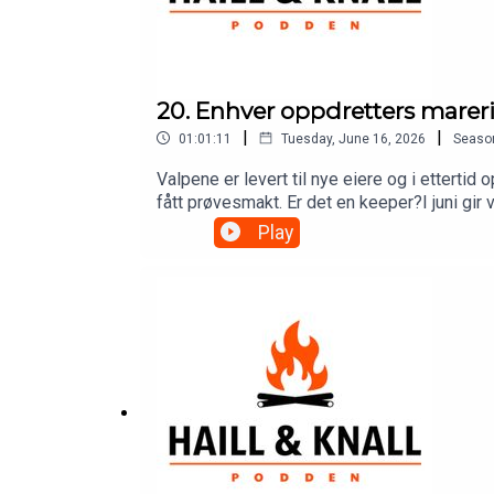
20. Enhver oppdretters mareri
|
|
01:01:11
Tuesday, June 16, 2026
Seaso
Valpene er levert til nye eiere og i etterti
fått prøvesmakt. Er det en keeper?I juni gi
patreon før måneden er over.Som Patreon hos
Play
i nettbutikken– og du bidrar direkte til at vi
takk til alle dere som er med og støtter – d