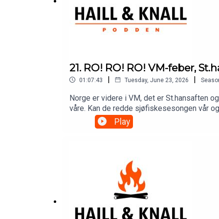
21. RO! RO! RO! VM-feber, St.
|
|
01:07:43
Tuesday, June 23, 2026
Seaso
Norge er videre i VM, det er St.hansaften og
våre. Kan de redde sjøfiskesesongen vår og s
ukas lytterspørsmålspalte.Vi er inne i sist
Play
Hausken, bort en lyddemper til en verdi av 
lodd i våre månedlige give-aways– tilgang til
film, podkast og innhold fra det livet vi le
aner!