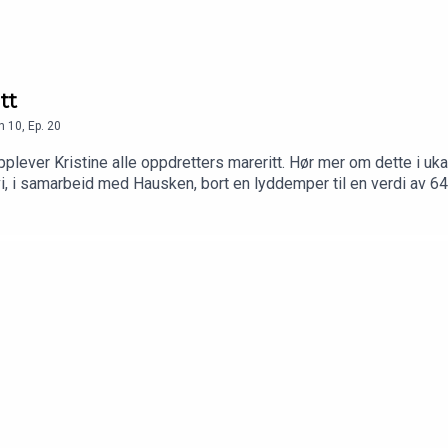
tt
n
10
,
Ep.
20
d opplever Kristine alle oppdretters mareritt. Hør mer om dette i 
r vi, i samarbeid med Hausken, bort en lyddemper til en verdi av 
 Haill&Knall får du:– lodd i våre månedlige give-aways– tilgang 
 kan fortsette å lage film, podkast og innhold fra det livet vi lev
et betyr mer enn dere aner!