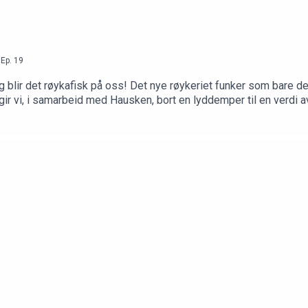
,
Ep.
19
ig blir det røykafisk på oss! Det nye røykeriet funker som bare d
i gir vi, i samarbeid med Hausken, bort en lyddemper til en verd
 hos Haill&Knall får du:– lodd i våre månedlige give-aways– tilg
l at vi kan fortsette å lage film, podkast og innhold fra det livet 
tøtter – det betyr mer enn dere aner!