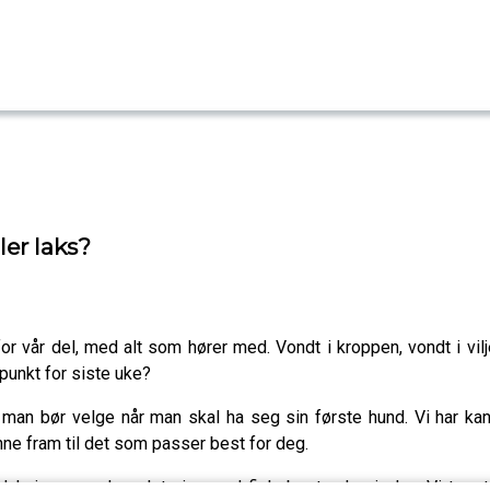
ler laks?
or vår del, med alt som hører med. Vondt i kroppen, vondt i vi
punkt for siste uke?
n man bør velge når man skal ha seg sin første hund. Vi har ka
nne fram til det som passer best for deg.
duksjonen og hva det gjør med fiskebestanden i elva. Vi tar u