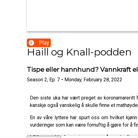
Play
Haill og Knall-podden
Tispe eller hannhund? Vannkraft el
Season
2
,
Ep.
7
•
Monday, February 28, 2022
Den siste uka har vært preget av koronamareritt f
kanskje også vanskelig å skulle finne et mathøyde
En av våre lyttere har spurt oss om hvilket kjøn
vurderinger som kan være fornuftig å gjøre for å fi
I "Ukas snakkis" ser vi nærmere på vannkraftpro