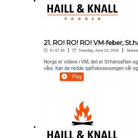
21. RO! RO! RO! VM-feber, St.
|
|
01:07:43
Tuesday, June 23, 2026
Seaso
Norge er videre i VM, det er St.hansaften og
våre. Kan de redde sjøfiskesesongen vår og s
ukas lytterspørsmålspalte.Vi er inne i sist
Play
Hausken, bort en lyddemper til en verdi av 
lodd i våre månedlige give-aways– tilgang til
film, podkast og innhold fra det livet vi le
aner!