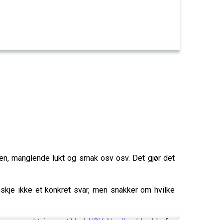
ljen, manglende lukt og smak osv osv. Det gjør det
nskje ikke et konkret svar, men snakker om hvilke
tgangspunkt i en artikkel
NRK Nordland
hadde fra