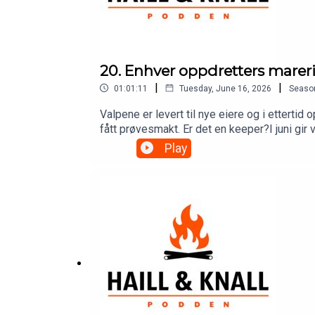
20. Enhver oppdretters mareri
|
|
01:01:11
Tuesday, June 16, 2026
Seaso
Valpene er levert til nye eiere og i etterti
fått prøvesmakt. Er det en keeper?I juni gi
patreon før måneden er over.Som Patreon hos
Play
i nettbutikken– og du bidrar direkte til at vi
takk til alle dere som er med og støtter – d