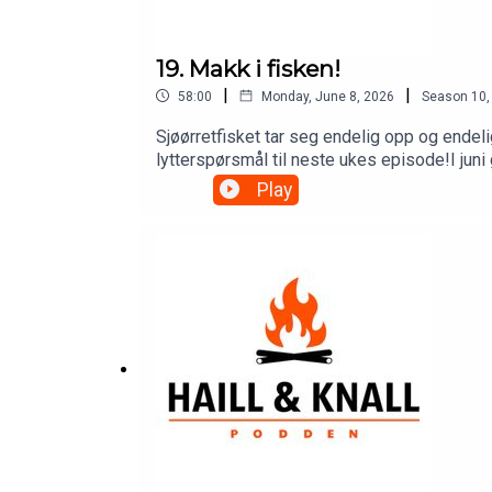
19. Makk i fisken!
|
|
58:00
Monday, June 8, 2026
Season
10
Sjøørretfisket tar seg endelig opp og endel
lytterspørsmål til neste ukes episode!I jun
bli patreon før måneden er over.Som Patreon
Play
rabatt i nettbutikken– og du bidrar direkte ti
VIP.Tusen takk til alle dere som er med og s