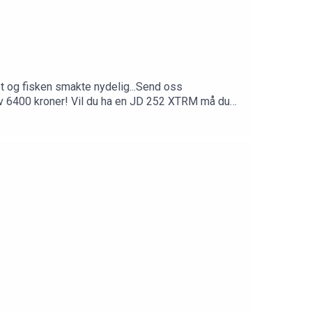
et og fisken smakte nydelig...Send oss
i av 6400 kroner! Vil du ha en JD 252 XTRM må du
ang til filmer og ekstra podcastepisoder– fast
vi leverEtt lodd som supporter, tre lodd som