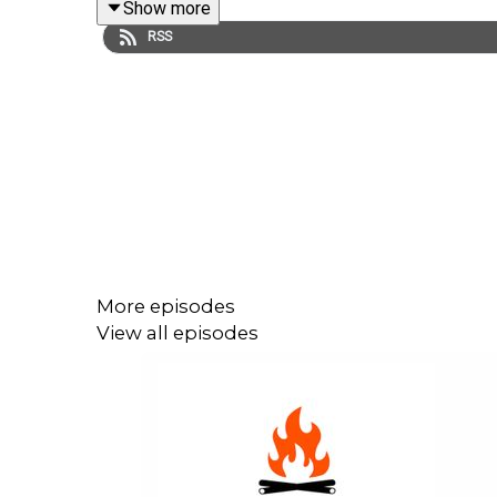
Show more
Skjomenelva i nærheten av Narvik.
RSS
I dag er siste mulighet til for deg som ikke er bl
sitteunderlag av reinskinn.
For å bli patreon kan du trykke her
.
Vi nevner også det fantastiske sjøørretsettet vi 
patreon bidrar du til arbeidet med podden og alt d
bonusmateriell og fast rabatt i
nettbutikken
vår på 
More episodes
View all episodes