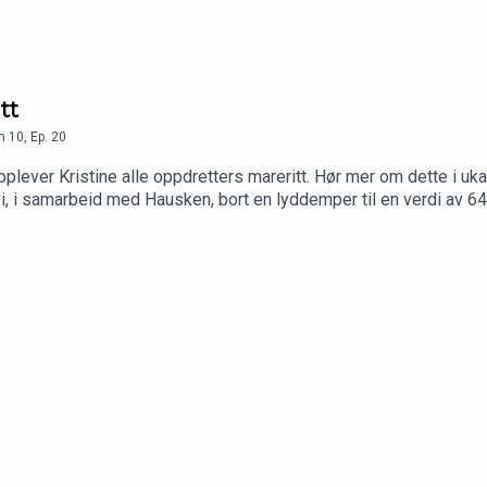
tt
n
10
,
Ep.
20
d opplever Kristine alle oppdretters mareritt. Hør mer om dette i 
r vi, i samarbeid med Hausken, bort en lyddemper til en verdi av 
 Haill&Knall får du:– lodd i våre månedlige give-aways– tilgang 
 kan fortsette å lage film, podkast og innhold fra det livet vi lev
et betyr mer enn dere aner!