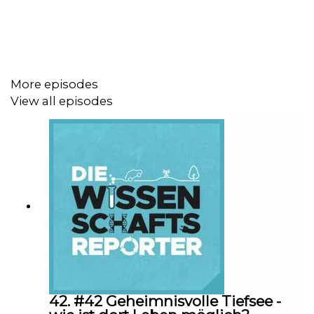
BIOspektrum
Was ist Bioplastik?
Bioplastik: Nachhaltige Zukunft
oder Greenwashing-Lüge? - National Geographic
Zur Umfrage und zum Kompostierversuch der
Deutschen Umwelthilfe:
Bioplastik – Deutsche
More episodes
Umwelthilfe e.V.
View all episodes
Was empfiehlt das Bundesumweltamt?
https://www.umweltbundesamt.de/themen/tueten-
aus-bioplastik-sind-keine-alternative
42. #42 Geheimnisvolle Tiefsee -