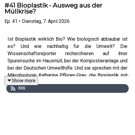
#41 Bioplastik - Ausweg aus der
Müllkrise?
Ep.
41
•
Dienstag, 7. April 2026
Ist Bioplastik wirklich Bio? Wie biologisch abbaubar ist
es? Und wie nachhaltig für die Umwelt? Die
Wissenschaftsreporter recherchieren auf ihrer
Spurensuche im Hausmüll, bei der Kompostieranlage und
bei der Deutschen Umwelthilfe. Und sie sprechen mit der
Mikrobiologin Katharina Pflüger-Grau, die Bioplastik mit
Show more
Hilfe von zwei Bakterienarten herstellt. Auf der Basis
RSS
von Licht und CO". Ist Bioplastik ein Ausweg aus der
Müllkrise?
Katharina Pflüger-Grau im Interview:
Nachgefragt:
Dr. Katharina Pflüger-Grau im Interview |