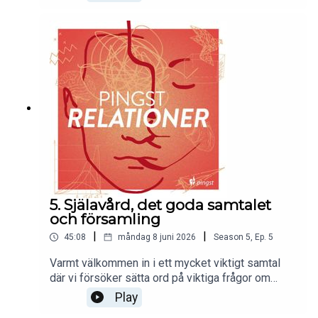
stödnätverk för den ensamstående- från
graviditet och hela vägen genom livets alla toppar
och dalar. Vi pratar om församlingens potential,
om skillnad det kan göra att finnas där för den
enskilde på riktigt och om omsorgshjärtat som
leder till praktisk handling. Välkommen med!
5. Själavård, det goda samtalet
och församling
|
|
45:08
måndag 8 juni 2026
Season
5
,
Ep.
5
Varmt välkommen in i ett mycket viktigt samtal
där vi försöker sätta ord på viktiga frågor om
själavård. Vad är egentligen själavård? Vad är
Play
skillnaden mellan själavård och terapi? Vad kan