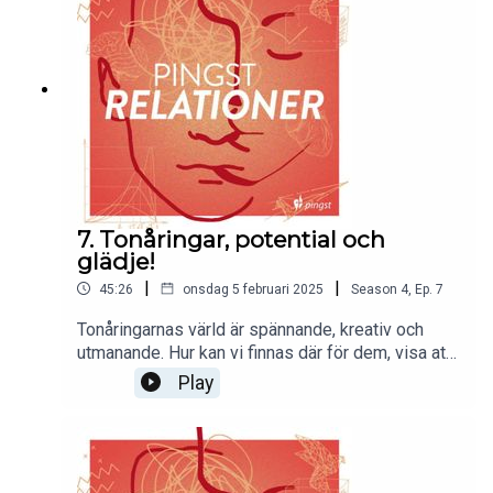
7. Tonåringar, potential och
glädje!
|
|
45:26
onsdag 5 februari 2025
Season
4
,
Ep.
7
Tonåringarnas värld är spännande, kreativ och
utmanande. Hur kan vi finnas där för dem, visa att
vi tror på dem och hur kan vi förhålla oss till att vi
Play
själva faktiskt inte förstår? Följ med in när Victoria
Öhrvall gästar podden igen. Det blir såklart en del
skratt men även massor av bra tips och
inspiration!