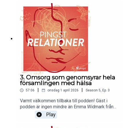
man prata om hos en själavårdare? Varför är det
viktigt? Vilken skillnad kan ett samtal egentligen
göra? Vad finns det för fördelar med att vara del
av ett själavårdsnätverk? Välkommen in i samtalet
med Kicki Vågström, nationell
själavårdskoordinator i Pingst.
3. Omsorg som genomsyrar hela
församlingen med hälsa
|
|
57:06
onsdag 1 april 2026
Season
5
,
Ep.
3
Varmt välkommen tillbaka till podden! Gäst i
podden är ingen mindre än Emma Widmark från
Bet:L Skövde. Vi pratar själavård,
Play
församlingsomsorg, det goda samtalet och hur
man egentligen går tillväga om man vill starta ett