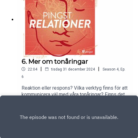
6. Mer om tonåringar
|
|
22:04
tisdag 31 december 2024
Season
4
,
Ep.
6
Reaktion eller respons? Vilka verktyg finns för att
kommunicera väl med våra tonåringar? Finns det
hopp för att faktiskt förstå varandra?
Play