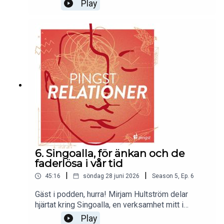
pastor, missionär, författare och handledare. Vad
Play
har korvgrillning och skratt gemensamt och vad är
det outnyttjade potential som församlingen bär
på? Välkommen in i samtalet!(Obs. Ljudet är lite
dåligt av och till pga. annan utrustning denna gång.
Men ingen fara, allt är fullt hörbart och det är väl
värt en lyssning ändå!)
6. Singoalla, för änkan och de
faderlösa i vår tid
|
|
45:16
söndag 28 juni 2026
Season
5
,
Ep.
6
Gäst i podden, hurra! Mirjam Hultström delar
hjärtat kring Singoalla, en verksamhet mitt i
församlingens hjärta som finns som ett
Play