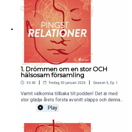
1. Drömmen om en stor OCH
hälsosam församling
|
|
53:40
fredag 30 januari 2026
Season
5
,
Ep.
1
Varmt välkomna tillbaka till podden! Det är med
stor glädje årets första avsnitt släpps och denna
gång är det Erik Wennerberg som gästar podden.
Play
Välkommen in i den nya serien som helt och hållet
handlar om församlingshälsa, omsorg och socialt
arbete.