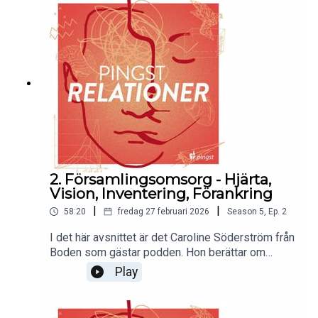
omsorgsarbete i sin församling. Välkommen med.
2. Församlingsomsorg - Hjärta,
Vision, Inventering, Förankring
|
|
58:20
fredag 27 februari 2026
Season
5
,
Ep.
2
I det här avsnittet är det Caroline Söderström från
Boden som gästar podden. Hon berättar om
drömmen att bygga en församling där omsorg
Play
genomsyrar allt. Det blir mycket hjärta och många
praktiska verktyg. Välkommen med!