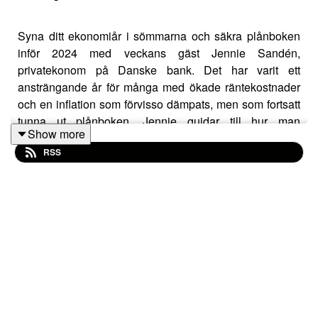
Syna ditt ekonomiår i sömmarna och säkra plånboken
inför 2024 med veckans gäst Jennie Sandén,
privatekonom på Danske bank. Det har varit ett
ansträngande år för många med ökade räntekostnader
och en inflation som förvisso dämpats, men som fortsatt
tunna ut plånboken. Jennie guidar till hur man
Show more
utvärderar det gångna året. Hölls verkligen budgeten?
RSS
Stämmer riskprofilen med ens investeringar? Frågor
man bör ställa sig för att göra ett privatekonomiskt
bokslut listas. Dessutom blickar vi framåt. En trygg
ekonomi 2024 är såklart att önska! En smart budget,
löneväxling och spartips diskuteras.