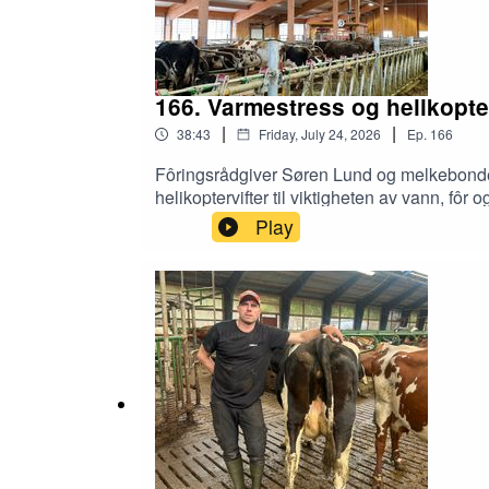
166. Varmestress og helikopte
|
|
38:43
Friday, July 24, 2026
Ep.
166
Fôringsrådgiver Søren Lund og melkebonde
helikoptervifter til viktigheten av vann, f
vert er Kjetil Olsen, Produktleder i Fjøssys
Play