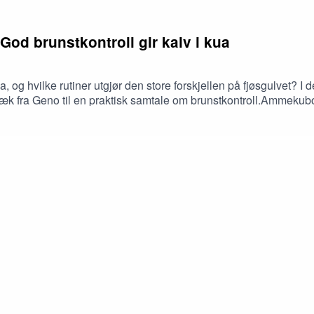
God brunstkontroll gir kalv i kua
, og hvilke rutiner utgjør den store forskjellen på fjøsgulvet?
 Lybæk fra Geno til en praktisk samtale om brunstkontroll.Amm
aring med drift av fjøset og hvordan de oppdager brunst i tide.
jelper dem i hverdagen.Fagfolka forklarer også hvorfor drøvtygg
gjørende for at dyra skal vise naturlig atferd. Til slutt deler de
emineringstidspunktet.Podkastverter er veterinær Jorid Lybæk fr