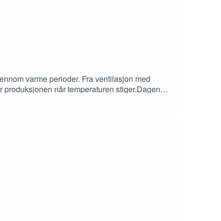
ennom varme perioder. Fra ventilasjon med
lder produksjonen når temperaturen stiger.Dagens
post til: podkast@fjossystemer.no