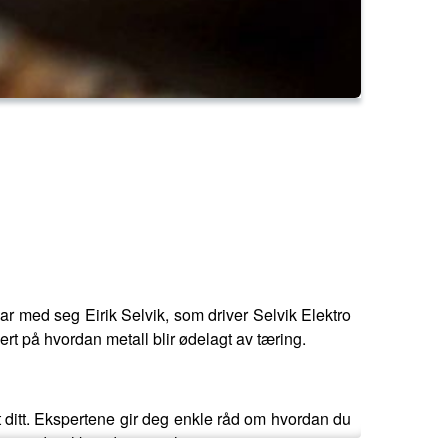
r med seg Eirik Selvik, som driver Selvik Elektro
ert på hvordan metall blir ødelagt av tæring.
t ditt. Ekspertene gir deg enkle råd om hvordan du
ret ditt slik at det varer lenger.