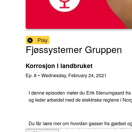
Play
Fjøssystemer Gruppen
Korrosjon i landbruket
Ep.
8
•
Wednesday, February 24, 2021
I denne episoden møter du Erik Stenumgaard fra F
og leder arbeidet med de elektriske reglene i Norge
Du får lære mer om hvordan gasser fra gjødsel og 
kan oppdage skader og hva du bør gjøre for å beskytt