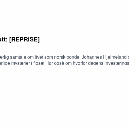
utt: [REPRISE]
ærlig samtale om livet som norsk bonde! Johannes Hjelmeland og 
rklarlige mysterier i fjøset.Hør også om hvorfor dagens investering
fremtid. En episode full av innsikt, hverdagsutfordringer og vikti
 vert er Kjetil Olsen, Produktleder i Fjøssystemer Gruppen. Har d