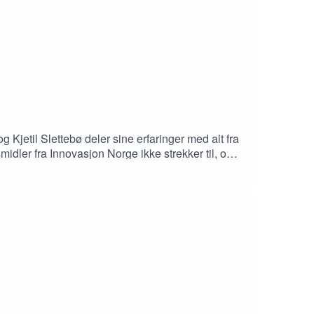
Kjetil Slettebø deler sine erfaringer med alt fra
smidler fra Innovasjon Norge ikke strekker til, og
ge spørsmål til norsk landbrukspolitikk. Lytt nå og
u spørsmål, innspill eller idéer, send en e-post