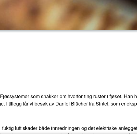
jøssystemer som snakker om hvorfor ting ruster i fjøset. Han ha
. I tillegg får vi besøk av Daniel Blücher fra Sintef, som er eksp
fuktig luft skader både innredningen og det elektriske anlegge
e fjøset. Lytt til episoden for å lære hvordan du tar vare på utsty