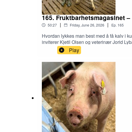
165. Fruktbarhetsmagasinet – 
|
|
50:27
Friday, June 26, 2026
Ep.
165
Hvordan lykkes man best med å få kalv i kua
inviterer Kjetil Olsen og veterinær Jorid
Johannes Hjelmeland deler av sin brede erf
Play
aktivitetsmålere som Horizon og SenseHub h
faktorer som mineraler og godt underlag er av
ha is i magen når det gjelder det rette ins
Kjetil Olsen.