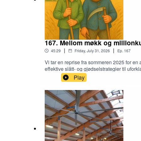
167. Mellom møkk og millionk
|
|
45:29
Friday, July 31, 2026
Ep.
167
Vi tar en reprise fra sommeren 2025 for en 
effektive slått- og gjødselstrategier til ufo
hvilke konsekvenser det har for landbrukets 
Play
få et unikt innblikk fra krybbekanten!Dagens
til: podkast@fjossystemer.no