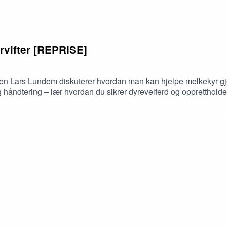
rvifter [REPRISE]
n Lars Lundem diskuterer hvordan man kan hjelpe melkekyr gj
ôr og håndtering – lær hvordan du sikrer dyrevelferd og opprettho
temer Gruppen. Har du spørsmål, innspill eller idéer, send en e-