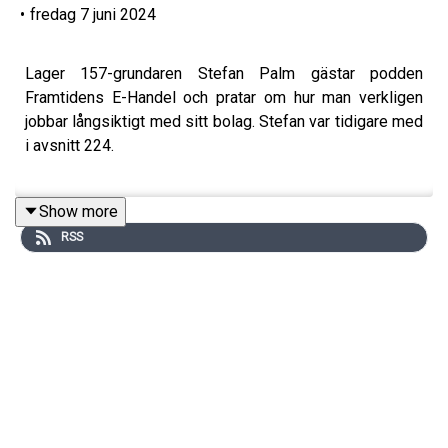
•
fredag 7 juni 2024
Lager 157-grundaren Stefan Palm gästar podden
Framtidens E-Handel och pratar om hur man verkligen
jobbar långsiktigt med sitt bolag. Stefan var tidigare med
i avsnitt 224.
Show more
02:15 - Hur är det att satsa allt på ett och samma projekt
RSS
i 25 år?
09:00 - Vem är Stefan Palm privat?
13:00 - Vilka mentala verktyg använder han sig av för
balans i livet?
15:30 - Har han fått sitt ego krossat någon gång?
17:30 - Om Stefans resa med Nelly