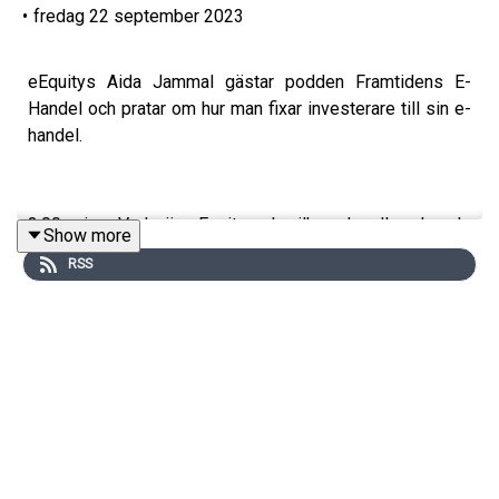
•
fredag 22 september 2023
eEquitys Aida Jammal gästar podden Framtidens E-
Handel och pratar om hur man fixar investerare till sin e-
handel.
3:00 min - Vad gör eEquity och vilka e-handlare har de
Show more
investerat i? Och hur vet man när det är dags att ta in
RSS
investerare?
18:30 min - Hur skapar man en grym pitch? Vilka misstag
ska man undvika?
39.00 min - Vad gör man efter att man haft sina första
möten?
45:00 min - Vad händer när ett bolag tappar momentum
mitt i en investeringsrunda? Hennes tips för DD-