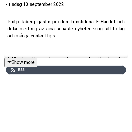
•
tisdag 13 september 2022
Philip Isberg gästar podden Framtidens E-Handel och
delar med sig av sina senaste nyheter kring sitt bolag
och många content tips.
2:45 min - Hur ser hans rutiner ut under tiden han är i
Show more
Sydafrika?
RSS
7:00 min - Om drivet, nya perspektiv och en effektiv
work/life balance.
13:30 min - E-handelns klimat just nu.
18:00 min - Vad är deras hit rate i de bolag som startas
varje vecka? Och hur ser deras process ut?
21:45 min - Hur jobbar de kring content och vilka